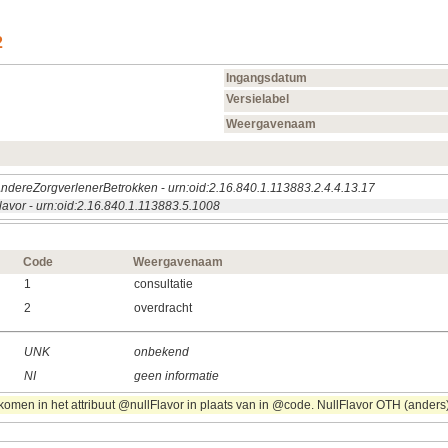
2
Ingangsdatum
Versielabel
Weergavenaam
ndereZorgverlenerBetrokken
-
urn:oid:2.16.840.1.113883.2.4.4.13.17
lavor
-
urn:oid:2.16.840.1.113883.5.1008
Code
Weergavenaam
1
consultatie
2
overdracht
UNK
onbekend
NI
geen informatie
omen in het attribuut @nullFlavor in plaats van in @code. NullFlavor OTH (anders) 