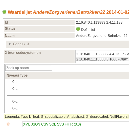
Waardelijst
AndereZorgverlenerBetrokken22
2014‑01‑0
Id
2.16.840.1.113883.2.4.11.183
Status
Definitief
Naam
AndereZorgverlenerBetrokken22
Gebruik: 3
2 bron codesystemen
2.16.840.1.113883.2.4.4.13.17 -
A
2.16.840.1.113883.5.1008 -
NullF
Niveau/ Type
0‑L
0‑L
0‑L
0‑L
Legenda: Type L=leaf, S=specializable, A=abstract, D=deprecated. NullFlavors k
XML
JSON
CSV
SQL
SVS
FHIR (3.0)