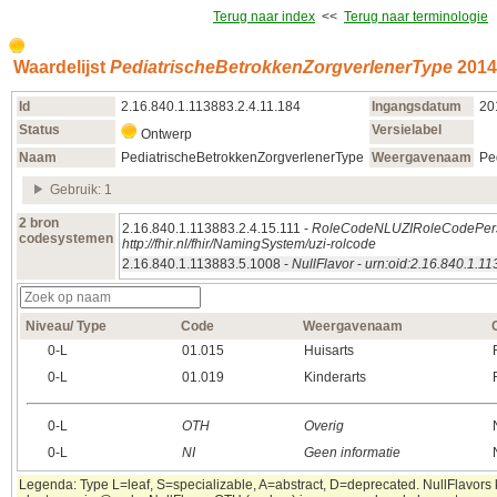
Terug naar index
<<
Terug naar terminologie
Waardelijst
PediatrischeBetrokkenZorgverlenerType
2014
Id
2.16.840.1.113883.2.4.11.184
Ingangsdatum
20
Status
Versielabel
Ontwerp
Naam
PediatrischeBetrokkenZorgverlenerType
Weergavenaam
Pe
Gebruik: 1
2 bron
2.16.840.1.113883.2.4.15.111 -
RoleCodeNLUZIRoleCodePer
codesystemen
http://fhir.nl/fhir/NamingSystem/uzi-rolcode
2.16.840.1.113883.5.1008 -
NullFlavor
-
urn:oid:2.16.840.1.1
Niveau/ Type
Code
Weergavenaam
0‑L
01.015
Huisarts
0‑L
01.019
Kinderarts
0‑L
OTH
Overig
0‑L
NI
Geen informatie
Legenda: Type L=leaf, S=specializable, A=abstract, D=deprecated. NullFlavors k