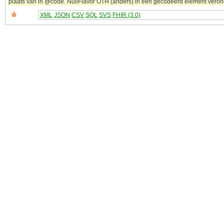
plaats van in @code. NullFlavor OTH (anders) in een gecodeerd element veronder
XML
JSON
CSV
SQL
SVS
FHIR (3.0)