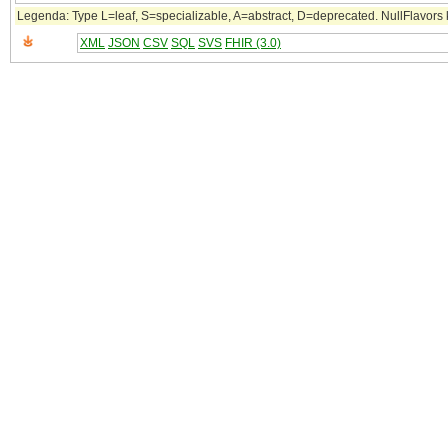
Legenda: Type L=leaf, S=specializable, A=abstract, D=deprecated. NullFlavors k
XML
JSON
CSV
SQL
SVS
FHIR (3.0)