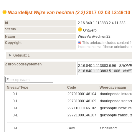
Waardelijst
Wijze van hechten (2.2)
2017‑02‑03 13:49:10
Id
2.16.840.1.113883.2.4.11.233
Status
Ontwerp
Naam
WijzeVanHechten22
Copyright
This artefact includes conten
Implementers of these artefacts 
Gebruik: 1
2 bron codesystemen
2.16.840.1.113883.6.96 -
SNOM
2.16.840.1.113883.5.1008 -
NullF
Niveau/ Type
Code
Weergavenaam
0‑L
29701000146104
doorlopende intracu
0‑L
29731000146109
doorlopende transcu
0‑L
29711000146102
geknoopte intracuta
0‑L
29721000146107
geknoopte transcuta
0‑L
UNK
Onbekend