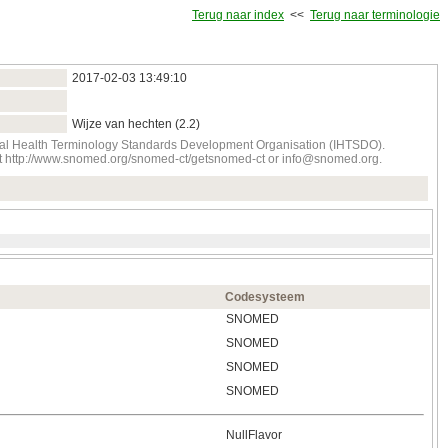
Terug naar index
<<
Terug naar terminologie
2017‑02‑03 13:49:10
Wijze van hechten (2.2)
onal Health Terminology Standards Development Organisation (IHTSDO).
tact http://www.snomed.org/snomed-ct/getsnomed-ct or info@snomed.org.
Codesysteem
SNOMED
SNOMED
SNOMED
SNOMED
NullFlavor