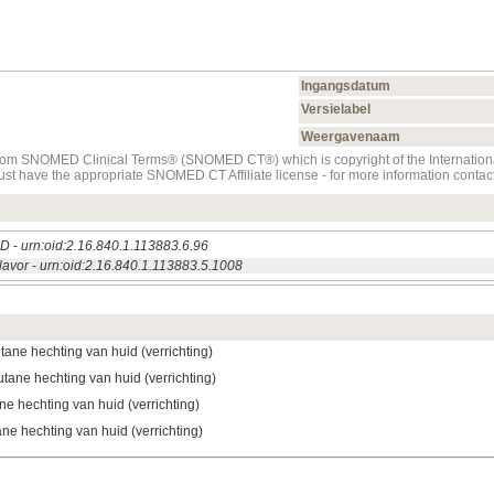
Ingangsdatum
Versielabel
Weergavenaam
t from SNOMED Clinical Terms® (SNOMED CT®) which is copyright of the Internati
must have the appropriate SNOMED CT Affiliate license - for more information con
ED
-
urn:oid:2.16.840.1.113883.6.96
lavor
-
urn:oid:2.16.840.1.113883.5.1008
tane hechting van huid (verrichting)
tane hechting van huid (verrichting)
ne hechting van huid (verrichting)
ne hechting van huid (verrichting)