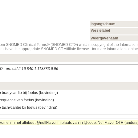
Ingangsdatum
Versielabel
Weergavenaam
t from SNOMED Clinical Terms® (SNOMED CT®) which is copyright of the Internati
must have the appropriate SNOMED CT Affiliate license - for more information con
ED
-
urn:oid:2.16.840.1.113883.6.96
e bradycardie bij foetus (bevinding)
requentie van foetus (bevinding)
 tachycardie bij foetus (bevinding)
omen in het attribuut @nullFlavor in plaats van in @code. NullFlavor OTH (anders) 