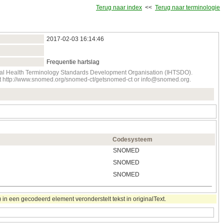
Terug naar index
<<
Terug naar terminologie
2017‑02‑03 16:14:46
Frequentie hartslag
onal Health Terminology Standards Development Organisation (IHTSDO).
tact http://www.snomed.org/snomed-ct/getsnomed-ct or info@snomed.org.
Codesysteem
SNOMED
SNOMED
SNOMED
in een gecodeerd element veronderstelt tekst in originalText.