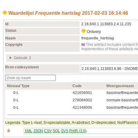
Waardelijst
Frequentie hartslag
2017‑02‑03 16:14:46
Id
2.16.840.1.113883.2.4.11.235
Status
Ontwerp
Naam
frequentie_hartslag
Copyright
This artefact includes conten
Implementers of these artefacts 
Gebruik: 2
Bron codesysteem
2.16.840.1.113883.6.96 -
SNOM
Niveau/ Type
Code
Weergavenaam
0‑L
421656001
basishartfrequenti
0‑L
278084002
normale basishartf
0‑L
421348006
basishartfrequentie
Legenda: Type L=leaf, S=specializable, A=abstract, D=deprecated. NullFlavors k
XML
JSON
CSV
SQL
SVS
FHIR (3.0)