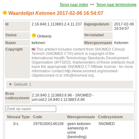
Terug naar index
<<
Terug naar terminologie
Waardelijst
Ketonen
2017‑02‑06 16:54:07
Id
2.16.840.1.113883.2.4.11.237
Ingangsdatum
2017‑02‑06
16:54:07
Status
Versielabel
Ontwerp
Naam
ketonen
Weergavenaam
Ketonen
Copyright
This artefact includes content from SNOMED Clinical
Terms® (SNOMED CT®) which is copyright of the
International Health Terminology Standards Development
Organisation (IHTSDO). Implementers of these artefacts must
have the appropriate SNOMED CT Affiliate license - for more
information contact http://www.snomed.org/snomed-
ct/getsnomed-ct or info@snomed.org.
Gebruik: 1
Bron
2.16.840.1.113883.6.96 -
SNOMED
-
codesysteem
urn:oid:2.16.840.1.113883.6.96
Niveau/ Type
Code
Weergavenaam
Codesysteem
0‑L
29781000146108
geen ketonen
SNOMED
aanwezig in
urine
(bevinding)