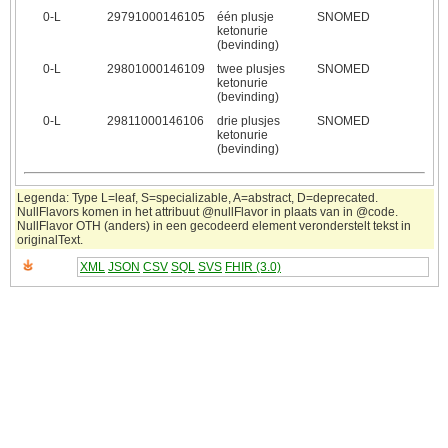
0‑L
29791000146105
één plusje
SNOMED
ketonurie
(bevinding)
0‑L
29801000146109
twee plusjes
SNOMED
ketonurie
(bevinding)
0‑L
29811000146106
drie plusjes
SNOMED
ketonurie
(bevinding)
Legenda: Type L=leaf, S=specializable, A=abstract, D=deprecated.
NullFlavors komen in het attribuut @nullFlavor in plaats van in @code.
NullFlavor OTH (anders) in een gecodeerd element veronderstelt tekst in
originalText.
XML
JSON
CSV
SQL
SVS
FHIR (3.0)