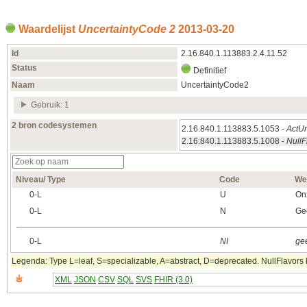
Waardelijst
UncertaintyCode 2
2013‑03‑20
Id
2.16.840.1.113883.2.4.11.52
Status
Definitief
Naam
UncertaintyCode2
Gebruik: 1
2 bron codesystemen
2.16.840.1.113883.5.1053 -
ActUn
2.16.840.1.113883.5.1008 -
NullF
Niveau/ Type
Code
We
0‑L
U
On
0‑L
N
Ge
0‑L
NI
gee
Legenda: Type L=leaf, S=specializable, A=abstract, D=deprecated. NullFlavors k
XML
JSON
CSV
SQL
SVS
FHIR (3.0)