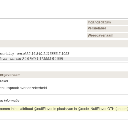
Ingangsdatum
Versielabel
Weergavenaam
certainty
-
urn:oid:2.16.840.1.113883.5.1053
lavor
-
urn:oid:2.16.840.1.113883.5.1008
ergavenaam
zeker
en uitspraak over onzekerheid
n informatie
omen in het attribuut @nullFlavor in plaats van in @code. NullFlavor OTH (anders) 