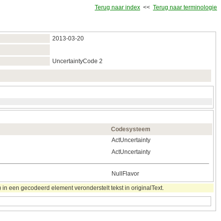
Terug naar index
<<
Terug naar terminologie
2013‑03‑20
UncertaintyCode 2
Codesysteem
ActUncertainty
ActUncertainty
NullFlavor
in een gecodeerd element veronderstelt tekst in originalText.