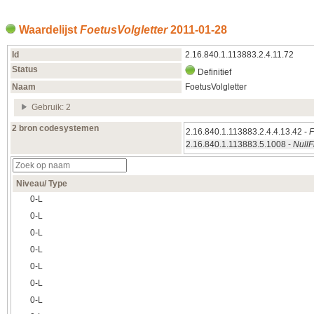
Waardelijst
FoetusVolgletter
2011‑01‑28
Id
2.16.840.1.113883.2.4.11.72
Status
Definitief
Naam
FoetusVolgletter
Gebruik: 2
2 bron codesystemen
2.16.840.1.113883.2.4.4.13.42 -
F
2.16.840.1.113883.5.1008 -
NullF
Niveau/ Type
0‑L
0‑L
0‑L
0‑L
0‑L
0‑L
0‑L