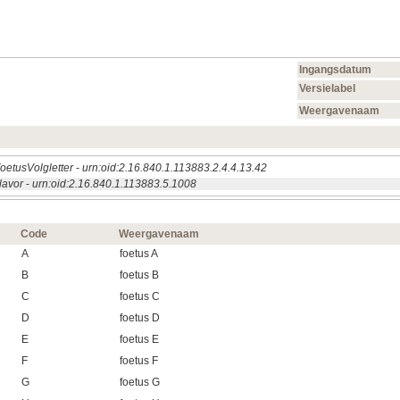
Ingangsdatum
Versielabel
Weergavenaam
oetusVolgletter
-
urn:oid:2.16.840.1.113883.2.4.4.13.42
lavor
-
urn:oid:2.16.840.1.113883.5.1008
Code
Weergavenaam
A
foetus A
B
foetus B
C
foetus C
D
foetus D
E
foetus E
F
foetus F
G
foetus G