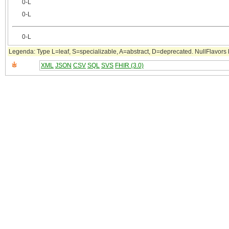
0‑L
0‑L
0‑L
Legenda: Type L=leaf, S=specializable, A=abstract, D=deprecated. NullFlavors k
XML
JSON
CSV
SQL
SVS
FHIR (3.0)