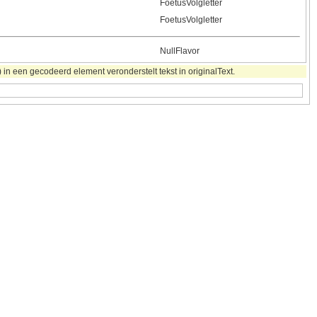
FoetusVolgletter
FoetusVolgletter
NullFlavor
in een gecodeerd element veronderstelt tekst in originalText.