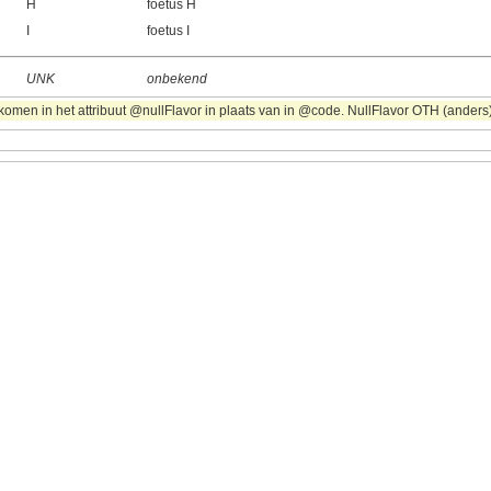
H
foetus H
I
foetus I
UNK
onbekend
omen in het attribuut @nullFlavor in plaats van in @code. NullFlavor OTH (anders) 