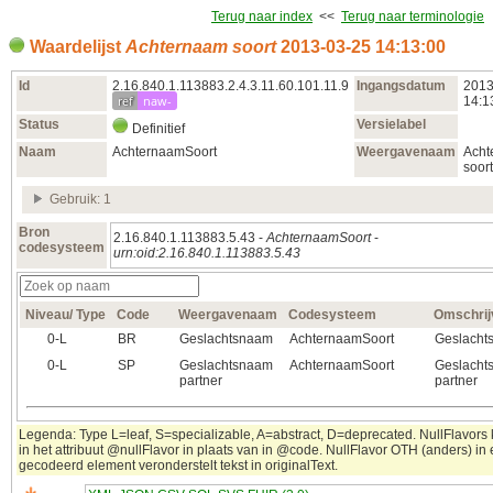
Terug naar index
<<
Terug naar terminologie
Waardelijst
Achternaam soort
2013‑03‑25 14:13:00
Id
2.16.840.1.113883.2.4.3.11.60.101.11.9
Ingangsdatum
2013
ref
naw-
14:1
Status
Versielabel
Definitief
Naam
AchternaamSoort
Weergavenaam
Acht
soort
Gebruik: 1
Bron
2.16.840.1.113883.5.43 -
AchternaamSoort
-
codesysteem
urn:oid:2.16.840.1.113883.5.43
Niveau/ Type
Code
Weergavenaam
Codesysteem
Omschrij
0‑L
BR
Geslachtsnaam
AchternaamSoort
Geslacht
0‑L
SP
Geslachtsnaam
AchternaamSoort
Geslacht
partner
partner
Legenda: Type L=leaf, S=specializable, A=abstract, D=deprecated. NullFlavor
in het attribuut @nullFlavor in plaats van in @code. NullFlavor OTH (anders) in
gecodeerd element veronderstelt tekst in originalText.