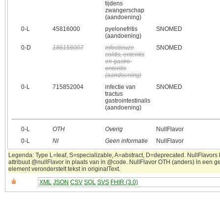
tijdens
zwangerschap
(aandoening)
0‑L
45816000
pyelonefritis
SNOMED
(aandoening)
0‑D
186156007
infectieuze
SNOMED
colitis, enteritis
en gastro-
enteritis
(aandoening)
0‑L
715852004
infectie van
SNOMED
tractus
gastrointestinalis
(aandoening)
0‑L
OTH
Overig
NullFlavor
0‑L
NI
Geen informatie
NullFlavor
Legenda: Type L=leaf, S=specializable, A=abstract, D=deprecated. NullFlavors
attribuut @nullFlavor in plaats van in @code. NullFlavor OTH (anders) in een 
element veronderstelt tekst in originalText.
XML
JSON
CSV
SQL
SVS
FHIR (3.0)