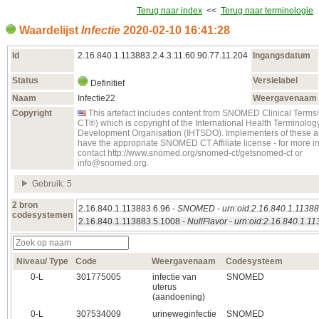
Terug naar index
<<
Terug naar terminologie
Waardelijst
Infectie
2020‑02‑10 16:41:28
Id
2.16.840.1.113883.2.4.3.11.60.90.77.11.204
Ingangsdatum
Status
Versielabel
Definitief
Naam
Infectie22
Weergavenaam
Copyright
This artefact includes content from SNOMED Clinical Te
CT®) which is copyright of the International Health Terminolo
Development Organisation (IHTSDO). Implementers of these ar
have the appropriate SNOMED CT Affiliate license - for more i
contact http://www.snomed.org/snomed-ct/getsnomed-ct or
info@snomed.org.
Gebruik: 5
2 bron
2.16.840.1.113883.6.96 -
SNOMED
-
urn:oid:2.16.840.1.11388
codesystemen
2.16.840.1.113883.5.1008 -
NullFlavor
-
urn:oid:2.16.840.1.1
Niveau/ Type
Code
Weergavenaam
Codesysteem
0‑L
301775005
infectie van
SNOMED
uterus
(aandoening)
0‑L
307534009
urineweginfectie
SNOMED