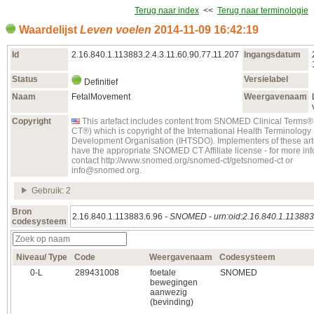
Terug naar index
<<
Terug naar terminologie
Waardelijst
Leven voelen
2014‑11‑09 16:42:19
Id
2.16.840.1.113883.2.4.3.11.60.90.77.11.207
Ingangsdatum
Status
Versielabel
Definitief
Naam
FetalMovement
Weergavenaam
Copyright
This artefact includes content from SNOMED Clinical Term
CT®) which is copyright of the International Health Terminolog
Development Organisation (IHTSDO). Implementers of these art
have the appropriate SNOMED CT Affiliate license - for more in
contact http://www.snomed.org/snomed-ct/getsnomed-ct or
info@snomed.org.
Gebruik: 2
Bron
2.16.840.1.113883.6.96 -
SNOMED
-
urn:oid:2.16.840.1.113883
codesysteem
Niveau/ Type
Code
Weergavenaam
Codesysteem
0‑L
289431008
foetale
SNOMED
bewegingen
aanwezig
(bevinding)