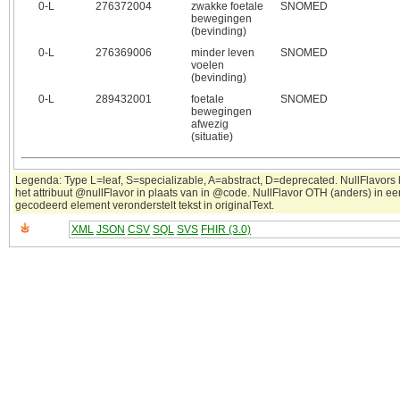
0‑L
276372004
zwakke foetale
SNOMED
bewegingen
(bevinding)
0‑L
276369006
minder leven
SNOMED
voelen
(bevinding)
0‑L
289432001
foetale
SNOMED
bewegingen
afwezig
(situatie)
Legenda: Type L=leaf, S=specializable, A=abstract, D=deprecated. NullFlavors
het attribuut @nullFlavor in plaats van in @code. NullFlavor OTH (anders) in ee
gecodeerd element veronderstelt tekst in originalText.
XML
JSON
CSV
SQL
SVS
FHIR (3.0)