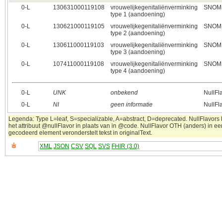
0‑L
130631000119108
vrouwelijkegenitaliënverminking
SNOM
type 1 (aandoening)
0‑L
130621000119105
vrouwelijkegenitaliënverminking
SNOM
type 2 (aandoening)
0‑L
130611000119103
vrouwelijkegenitaliënverminking
SNOM
type 3 (aandoening)
0‑L
107411000119108
vrouwelijkegenitaliënverminking
SNOM
type 4 (aandoening)
0‑L
UNK
onbekend
NullFl
0‑L
NI
geen informatie
NullFl
Legenda: Type L=leaf, S=specializable, A=abstract, D=deprecated. NullFlavors
het attribuut @nullFlavor in plaats van in @code. NullFlavor OTH (anders) in ee
gecodeerd element veronderstelt tekst in originalText.
XML
JSON
CSV
SQL
SVS
FHIR (3.0)