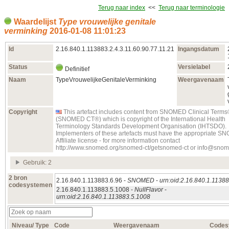
Terug naar index
<<
Terug naar terminologie
Waardelijst
Type vrouwelijke genitale
verminking
2016‑01‑08 11:01:23
Id
2.16.840.1.113883.2.4.3.11.60.90.77.11.21
Ingangsdatum
Status
Versielabel
Definitief
Naam
TypeVrouwelijkeGenitaleVerminking
Weergavenaam
Copyright
This artefact includes content from SNOMED Clinical Term
(SNOMED CT®) which is copyright of the International Health
Terminology Standards Development Organisation (IHTSDO).
Implementers of these artefacts must have the appropriate 
Affiliate license - for more information contact
http://www.snomed.org/snomed-ct/getsnomed-ct or info@snom
Gebruik: 2
2 bron
2.16.840.1.113883.6.96 -
SNOMED
-
urn:oid:2.16.840.1.11388
codesystemen
2.16.840.1.113883.5.1008 -
NullFlavor
-
urn:oid:2.16.840.1.113883.5.1008
Niveau/ Type
Code
Weergavenaam
Codes