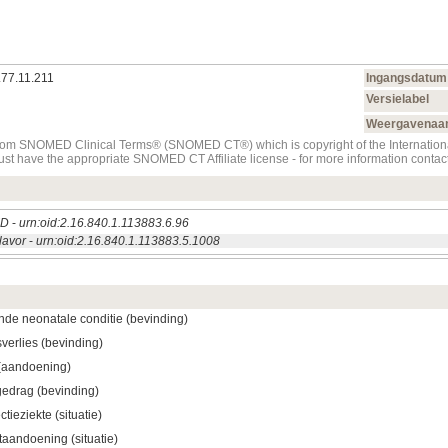
.77.11.211
Ingangsdatum
Versielabel
Weergavena
t from SNOMED Clinical Terms® (SNOMED CT®) which is copyright of the Internati
must have the appropriate SNOMED CT Affiliate license - for more information con
ED
-
urn:oid:2.16.840.1.113883.6.96
lavor
-
urn:oid:2.16.840.1.113883.5.1008
nde neonatale conditie (bevinding)
verlies (bevinding)
 (aandoening)
edrag (bevinding)
tieziekte (situatie)
taandoening (situatie)