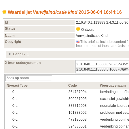
Waardelijst
Verwijsindicatie kind
2015‑06‑04 16:44:16
Id
2.16.840.1.113883.2.4.3.11.60.90
Status
Ontwerp
Naam
VerwijsindicatieKind
Copyright
This artefact includes conten
Implementers of these artefacts 
Gebruik: 1
2 bron codesystemen
2.16.840.1.113883.6.96 -
SNOM
2.16.840.1.113883.5.1008 -
NullF
Niveau/ Type
Code
Weergavenaam
0‑L
364737004
bevinding betreffe
0‑L
309257005
excessief gewichts
0‑L
387712008
neonatale icterus
0‑L
161838002
probleem met eetg
0‑L
473130003
verdenking op infec
0‑L
394886001
verdenking op har