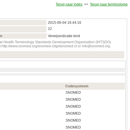
Terug naar index
<<
Terug naar terminologie
2015‑06‑04 16:44:16
22
am
Verwijsindicatie kind
onal Health Terminology Standards Development Organisation (IHTSDO).
tact http://www.snomed.org/snomed-ct/getsnomed-ct or info@snomed.org.
Codesysteem
SNOMED
SNOMED
SNOMED
SNOMED
SNOMED
SNOMED