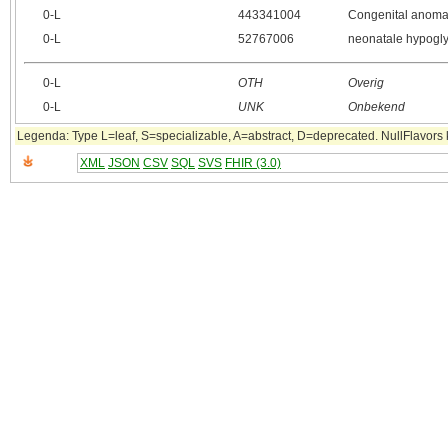
0‑L
443341004
Congenital anomal
0‑L
52767006
neonatale hypogl
0‑L
OTH
Overig
0‑L
UNK
Onbekend
Legenda: Type L=leaf, S=specializable, A=abstract, D=deprecated. NullFlavors k
XML
JSON
CSV
SQL
SVS
FHIR (3.0)