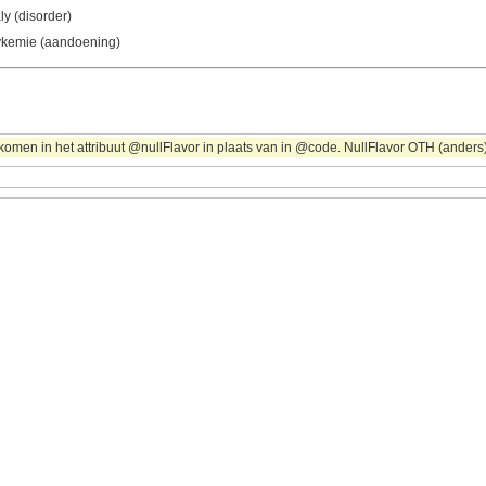
y (disorder)
ykemie (aandoening)
omen in het attribuut @nullFlavor in plaats van in @code. NullFlavor OTH (anders) 