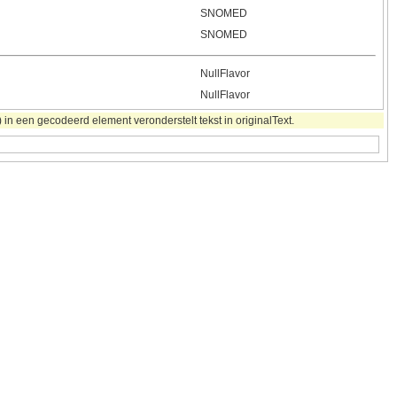
SNOMED
SNOMED
NullFlavor
NullFlavor
in een gecodeerd element veronderstelt tekst in originalText.