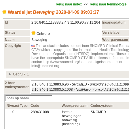
Terug naar index
<<
Terug naar terminologie
Waardelijst
Beweging
2020‑04‑09 09:03:37
Id
2.16.840.1.113883.2.4.3.11.60.90.77.11.264
Ingangsdatum
Status
Versielabel
Ontwerp
Naam
Beweging
Weergavenaam
Copyright
This artefact includes content from SNOMED Clinical Te
CT®) which is copyright of the International Health Terminolo
Development Organisation (IHTSDO). Implementers of these ar
have the appropriate SNOMED CT Affiliate license - for more i
contact http://www.snomed.org/snomed-ct/getsnomed-ct or
info@snomed.org.
Gebruik: 1
2 bron
2.16.840.1.113883.6.96 -
SNOMED
-
urn:oid:2.16.840.1.11388
codesystemen
2.16.840.1.113883.5.1008 -
NullFlavor
-
urn:oid:2.16.840.1.1
Niveau/ Type
Code
Weergavenaam
Codesysteem
0‑L
289431008
foetale
SNOMED
bewegingen
aanwezig
(bevinding)