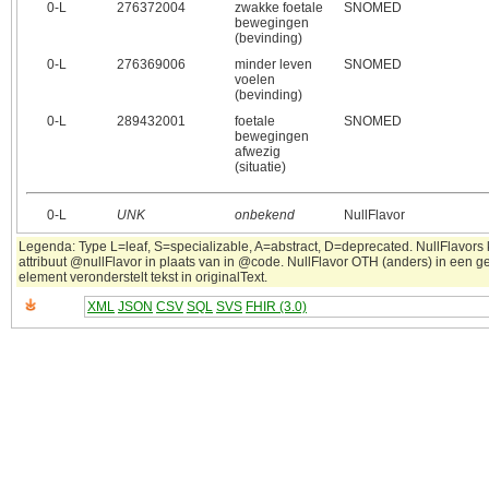
0‑L
276372004
zwakke foetale
SNOMED
bewegingen
(bevinding)
0‑L
276369006
minder leven
SNOMED
voelen
(bevinding)
0‑L
289432001
foetale
SNOMED
bewegingen
afwezig
(situatie)
0‑L
UNK
onbekend
NullFlavor
Legenda: Type L=leaf, S=specializable, A=abstract, D=deprecated. NullFlavors
attribuut @nullFlavor in plaats van in @code. NullFlavor OTH (anders) in een 
element veronderstelt tekst in originalText.
XML
JSON
CSV
SQL
SVS
FHIR (3.0)