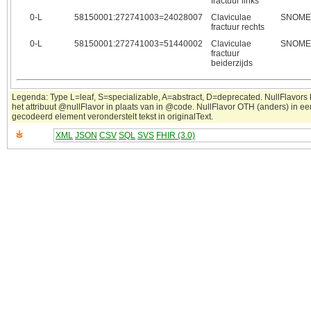
fractuur links
0‑L
58150001:272741003=24028007
Claviculae
SNOM
fractuur rechts
0‑L
58150001:272741003=51440002
Claviculae
SNOM
fractuur
beiderzijds
Legenda: Type L=leaf, S=specializable, A=abstract, D=deprecated. NullFlavors
het attribuut @nullFlavor in plaats van in @code. NullFlavor OTH (anders) in ee
gecodeerd element veronderstelt tekst in originalText.
XML
JSON
CSV
SQL
SVS
FHIR (3.0)