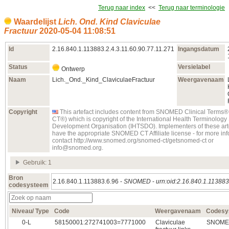
Terug naar index
<<
Terug naar terminologie
Waardelijst
Lich. Ond. Kind Claviculae
Fractuur
2020‑05‑04 11:08:51
Id
2.16.840.1.113883.2.4.3.11.60.90.77.11.271
Ingangsdatum
Status
Versielabel
Ontwerp
Naam
Lich._Ond._Kind_ClaviculaeFractuur
Weergavenaam
Copyright
This artefact includes content from SNOMED Clinical Term
CT®) which is copyright of the International Health Terminolog
Development Organisation (IHTSDO). Implementers of these art
have the appropriate SNOMED CT Affiliate license - for more in
contact http://www.snomed.org/snomed-ct/getsnomed-ct or
info@snomed.org.
Gebruik: 1
Bron
2.16.840.1.113883.6.96 -
SNOMED
-
urn:oid:2.16.840.1.113883
codesysteem
Niveau/ Type
Code
Weergavenaam
Codesy
0‑L
58150001:272741003=7771000
Claviculae
SNOM