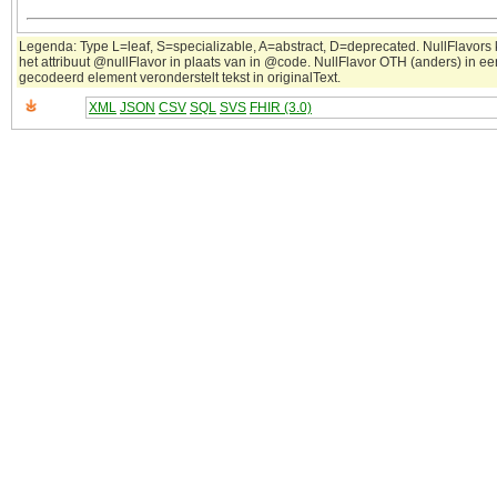
Legenda: Type L=leaf, S=specializable, A=abstract, D=deprecated. NullFlavors
het attribuut @nullFlavor in plaats van in @code. NullFlavor OTH (anders) in ee
gecodeerd element veronderstelt tekst in originalText.
XML
JSON
CSV
SQL
SVS
FHIR (3.0)