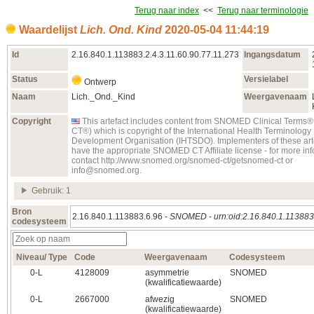
Terug naar index
<<
Terug naar terminologie
Waardelijst
Lich. Ond. Kind
2020‑05‑04 11:44:19
Id
2.16.840.1.113883.2.4.3.11.60.90.77.11.273
Ingangsdatum
Status
Versielabel
Ontwerp
Naam
Lich._Ond._Kind
Weergavenaam
Copyright
This artefact includes content from SNOMED Clinical Term
CT®) which is copyright of the International Health Terminolog
Development Organisation (IHTSDO). Implementers of these art
have the appropriate SNOMED CT Affiliate license - for more in
contact http://www.snomed.org/snomed-ct/getsnomed-ct or
info@snomed.org.
Gebruik: 1
Bron
2.16.840.1.113883.6.96 -
SNOMED
-
urn:oid:2.16.840.1.113883
codesysteem
Niveau/ Type
Code
Weergavenaam
Codesysteem
0‑L
4128009
asymmetrie
SNOMED
(kwalificatiewaarde)
0‑L
2667000
afwezig
SNOMED
(kwalificatiewaarde)