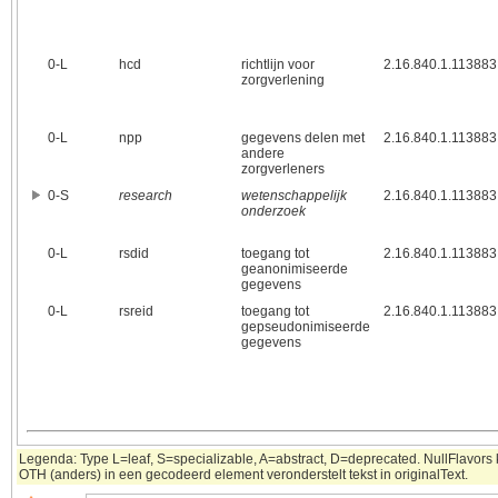
0‑L
hcd
richtlijn voor
2.16.840.1.113883
zorgverlening
0‑L
npp
gegevens delen met
2.16.840.1.113883
andere
zorgverleners
0‑S
research
wetenschappelijk
2.16.840.1.113883
onderzoek
0‑L
rsdid
toegang tot
2.16.840.1.113883
geanonimiseerde
gegevens
0‑L
rsreid
toegang tot
2.16.840.1.113883
gepseudonimiseerde
gegevens
Legenda: Type L=leaf, S=specializable, A=abstract, D=deprecated. NullFlavors k
OTH (anders) in een gecodeerd element veronderstelt tekst in originalText.