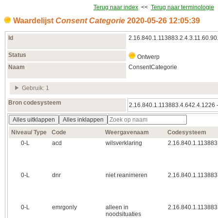
Terug naar index
<<
Terug naar terminologie
Waardelijst
Consent Categorie
2020‑05‑26 12:05:39
Id
2.16.840.1.113883.2.4.3.11.60.90
Status
Ontwerp
Naam
ConsentCategorie
Gebruik: 1
Bron codesysteem
2.16.840.1.113883.4.642.4.1226 
Alles uitklappen
Alles inklappen
Niveau/ Type
Code
Weergavenaam
Codesysteem
0‑L
acd
wilsverklaring
2.16.840.1.113883
0‑L
dnr
niet reanimeren
2.16.840.1.113883
0‑L
emrgonly
alleen in
2.16.840.1.113883
noodsituaties