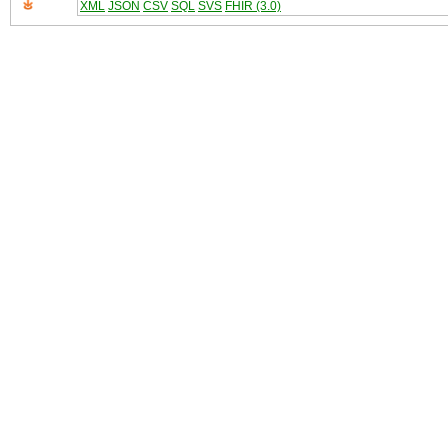
XML
JSON
CSV
SQL
SVS
FHIR (3.0)