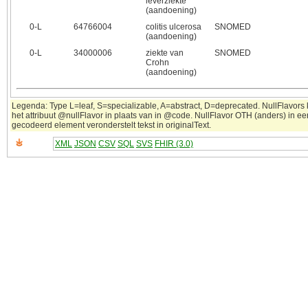
leverziekte
(aandoening)
0‑L
64766004
colitis ulcerosa
SNOMED
(aandoening)
0‑L
34000006
ziekte van
SNOMED
Crohn
(aandoening)
Legenda: Type L=leaf, S=specializable, A=abstract, D=deprecated. NullFlavors
het attribuut @nullFlavor in plaats van in @code. NullFlavor OTH (anders) in ee
gecodeerd element veronderstelt tekst in originalText.
XML
JSON
CSV
SQL
SVS
FHIR (3.0)