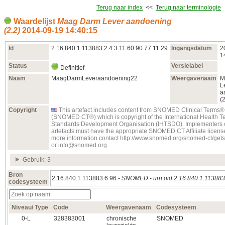
Terug naar index
<<
Terug naar terminologie
Waardelijst
Maag Darm Lever aandoening
(2.2)
2014‑09‑19 14:40:15
Id
2.16.840.1.113883.2.4.3.11.60.90.77.11.29
Ingangsdatum
2
1
Status
Versielabel
Definitief
Naam
MaagDarmLeveraandoening22
Weergavenaam
M
L
a
(2
Copyright
This artefact includes content from SNOMED Clinical Terms®
(SNOMED CT®) which is copyright of the International Health T
Standards Development Organisation (IHTSDO). Implementers o
artefacts must have the appropriate SNOMED CT Affiliate license
more information contact http://www.snomed.org/snomed-ct/get
or info@snomed.org.
Gebruik: 3
Bron
2.16.840.1.113883.6.96 -
SNOMED
-
urn:oid:2.16.840.1.113883
codesysteem
Niveau/ Type
Code
Weergavenaam
Codesysteem
0‑L
328383001
chronische
SNOMED