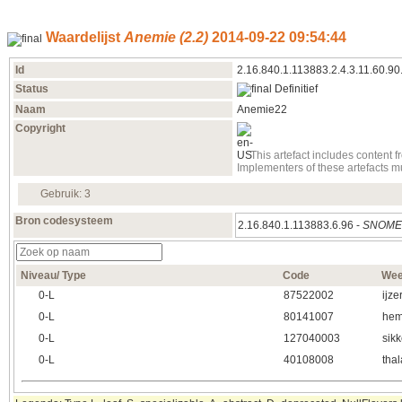
Waardelijst
Anemie (2.2)
2014‑09‑22 09:54:44
Id
2.16.840.1.113883.2.4.3.11.60.90
Status
Definitief
Naam
Anemie22
Copyright
This artefact includes conten
Implementers of these artefacts 
Gebruik: 3
Bron codesysteem
2.16.840.1.113883.6.96 -
SNOM
Niveau/ Type
Code
Wee
0‑L
87522002
ijz
0‑L
80141007
hem
0‑L
127040003
sik
0‑L
40108008
tha