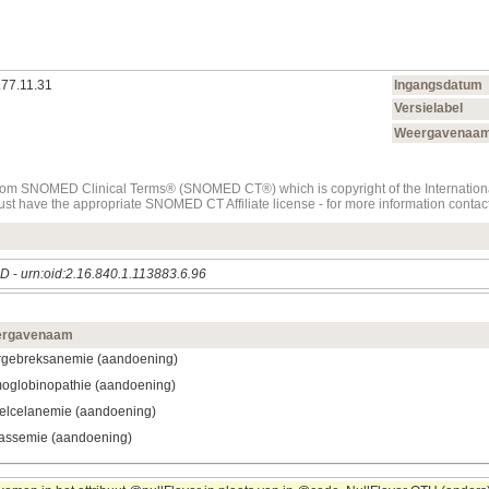
.77.11.31
Ingangsdatum
Versielabel
Weergavenaa
t from SNOMED Clinical Terms® (SNOMED CT®) which is copyright of the Internati
must have the appropriate SNOMED CT Affiliate license - for more information con
ED
-
urn:oid:2.16.840.1.113883.6.96
rgavenaam
ergebreksanemie (aandoening)
oglobinopathie (aandoening)
kelcelanemie (aandoening)
lassemie (aandoening)