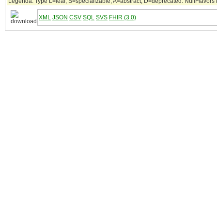
Legenda: Type L=leaf, S=specializable, A=abstract, D=deprecated. NullFlavors k
XML
JSON
CSV
SQL
SVS
FHIR (3.0)