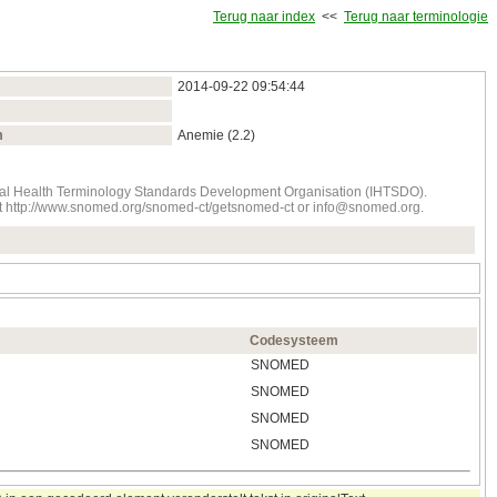
Terug naar index
<<
Terug naar terminologie
2014‑09‑22 09:54:44
m
Anemie (2.2)
onal Health Terminology Standards Development Organisation (IHTSDO).
tact http://www.snomed.org/snomed-ct/getsnomed-ct or info@snomed.org.
Codesysteem
SNOMED
SNOMED
SNOMED
SNOMED