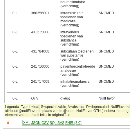
neurostimulator
(verrichting)
0‑L
386356001
intramusculair
SNOMED
toedienen van
medicatie
(verrichting)
0‑L
431215000
intraveneus
SNOMED
toedienen van
substantie
(verrichting)
0‑L
431784008
subcutaan toedienen
SNOMED
van substantie
(verrichting)
0‑L
241716000
patiëntgecontroleerde
SNOMED
analgesie
(verrichting)
0‑L
241717009
inhalatieanalgesie
SNOMED
(verrichting)
0‑L
OTH
overig
NullFlavor
Legenda: Type L=leaf, S=specializable, A=abstract, D=deprecated. NullFlavors
attribuut @nullFlavor in plaats van in @code. NullFlavor OTH (anders) in een 
element veronderstelt tekst in originalText.
XML
JSON
CSV
SQL
SVS
FHIR (3.0)