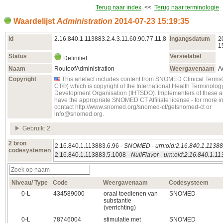
Terug naar index
<<
Terug naar terminologie
Waardelijst
Administration
2014‑07‑23 15:19:35
Id
2.16.840.1.113883.2.4.3.11.60.90.77.11.8
Ingangsdatum
2
1
Status
Versielabel
Definitief
Naam
RouteofAdministration
Weergavenaam
A
Copyright
This artefact includes content from SNOMED Clinical Te
CT®) which is copyright of the International Health Terminolo
Development Organisation (IHTSDO). Implementers of these ar
have the appropriate SNOMED CT Affiliate license - for more i
contact http://www.snomed.org/snomed-ct/getsnomed-ct or
info@snomed.org.
Gebruik: 2
2 bron
2.16.840.1.113883.6.96 -
SNOMED
-
urn:oid:2.16.840.1.11388
codesystemen
2.16.840.1.113883.5.1008 -
NullFlavor
-
urn:oid:2.16.840.1.1
Niveau/ Type
Code
Weergavenaam
Codesysteem
0‑L
434589000
oraal toedienen van
SNOMED
substantie
(verrichting)
0‑L
78746004
stimulatie met
SNOMED