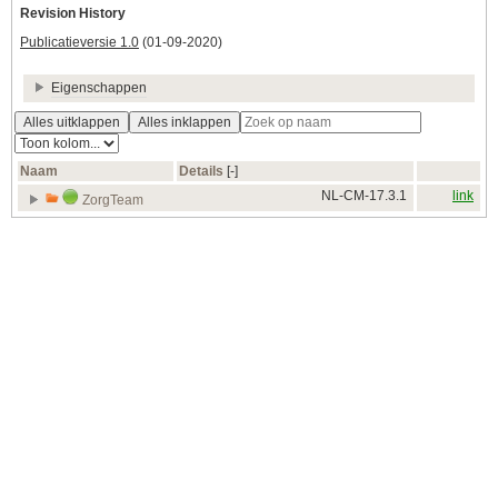
Revision History
Publicatieversie 1.0
(01-09-2020)
Eigenschappen
Alles uitklappen
Alles inklappen
Naam
Details
[‑]
NL-CM-17.3.1
link
ZorgTeam