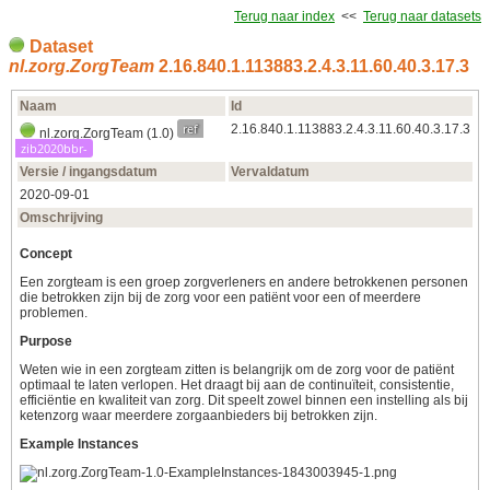
Terug naar index
<<
Terug naar datasets
Dataset
nl.zorg.ZorgTeam
2.16.840.1.113883.2.4.3.11.60.40.3.17.3
Naam
Id
ref
2.16.840.1.113883.2.4.3.11.60.40.3.17.3
nl.zorg.ZorgTeam (1.0)
zib2020bbr-
Versie / ingangsdatum
Vervaldatum
2020‑09‑01
Omschrijving
Concept
Een zorgteam is een groep zorgverleners en andere betrokkenen personen
die betrokken zijn bij de zorg voor een patiënt voor een of meerdere
problemen.
Purpose
Weten wie in een zorgteam zitten is belangrijk om de zorg voor de patiënt
optimaal te laten verlopen. Het draagt bij aan de continuïteit, consistentie,
efficiëntie en kwaliteit van zorg. Dit speelt zowel binnen een instelling als bij
ketenzorg waar meerdere zorgaanbieders bij betrokken zijn.
Example Instances