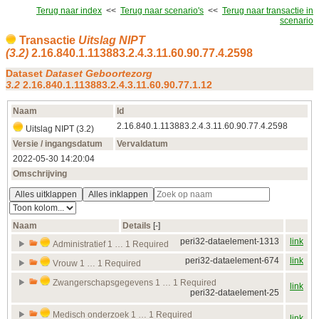
Terug naar index
<<
Terug naar scenario's
<<
Terug naar transactie in
scenario
Transactie
Uitslag NIPT
(3.2)
2.16.840.1.113883.2.4.3.11.60.90.77.4.2598
Dataset
Dataset Geboortezorg
3.2
2.16.840.1.113883.2.4.3.11.60.90.77.1.12
Naam
Id
2.16.840.1.113883.2.4.3.11.60.90.77.4.2598
Uitslag NIPT (3.2)
Versie / ingangsdatum
Vervaldatum
2022‑05‑30 14:20:04
Omschrijving
Alles uitklappen
Alles inklappen
Naam
Details
[‑]
peri32-dataelement-1313
link
Administratief 1 … 1 Required
peri32-dataelement-674
link
Vrouw 1 … 1 Required
Zwangerschapsgegevens 1 … 1 Required
link
peri32-dataelement-25
Medisch onderzoek 1 … 1 Required
link