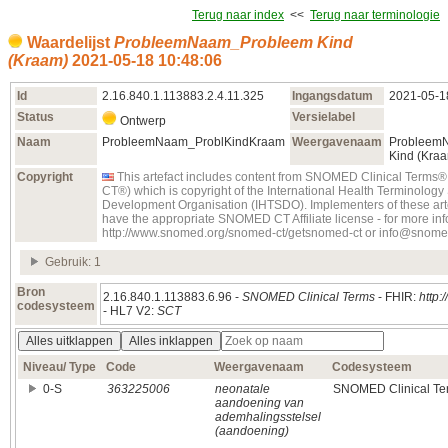
Terug naar index
<<
Terug naar terminologie
Waardelijst
ProbleemNaam_Probleem Kind
(Kraam)
2021‑05‑18 10:48:06
Id
2.16.840.1.113883.2.4.11.325
Ingangsdatum
2021‑05‑1
Status
Versielabel
Ontwerp
Naam
ProbleemNaam_ProblKindKraam
Weergavenaam
Probleem
Kind (Kra
Copyright
This artefact includes content from SNOMED Clinical Term
CT®) which is copyright of the International Health Terminolog
Development Organisation (IHTSDO). Implementers of these art
have the appropriate SNOMED CT Affiliate license - for more inf
http://www.snomed.org/snomed-ct/getsnomed-ct or info@snome
Gebruik: 1
Bron
2.16.840.1.113883.6.96 -
SNOMED Clinical Terms
- FHIR:
http:
codesysteem
- HL7 V2:
SCT
Alles uitklappen
Alles inklappen
Niveau/ Type
Code
Weergavenaam
Codesysteem
0‑S
363225006
neonatale
SNOMED Clinical Te
aandoening van
ademhalingsstelsel
(aandoening)