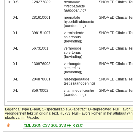
0‑S
128271002
neonatale
SNOMED Clinical Te
infectieziekte
(aandoening)
0‑L
281610001
neonatale
SNOMED Clinical Te
hyperbilirubinemie
(aandoening)
0‑L
398151007
verminderde
SNOMED Clinical Te
spiertonus
(bevinding)
0‑L
56731001
verhoogde
SNOMED Clinical Te
spiertonus
(bevinding)
0‑L
130976008
verhoogde
SNOMED Clinical Te
strekreflex
(bevinding)
0‑L
204878001
niet-ingedaalde
SNOMED Clinical Te
testis (aandoening)
0‑L
85670002
vitaminedeficiëntie
SNOMED Clinical Te
(aandoening)
Legenda: Type L=leaf, S=specializable, A=abstract, D=deprecated. NullFlavor 
veronderstelt tekst in originalText. HL7v3: NullFlavors komen in het attribuut @n
plaats van in @code.
XML
JSON
CSV
SQL
SVS
FHIR (3.0)