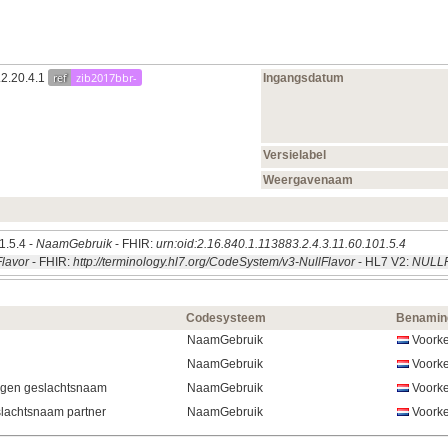
ref
zib2017bbr-
.2.20.4.1
Ingangsdatum
Versielabel
Weergavenaam
1.5.4 -
NaamGebruik
- FHIR:
urn:oid:2.16.840.1.113883.2.4.3.11.60.101.5.4
Flavor
- FHIR:
http://terminology.hl7.org/CodeSystem/v3-NullFlavor
- HL7 V2:
NULL
Codesysteem
Benamin
NaamGebruik
Voorke
NaamGebruik
Voorke
igen geslachtsnaam
NaamGebruik
Voorke
lachtsnaam partner
NaamGebruik
Voorke