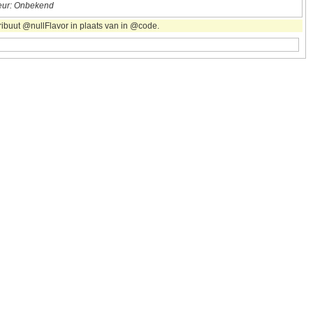
ur: Onbekend
ribuut @nullFlavor in plaats van in @code.