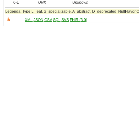
0‑L
UNK
Unknown
Legenda: Type L=leaf, S=specializable, A=abstract, D=deprecated. NullFlavor OTH
XML
JSON
CSV
SQL
SVS
FHIR (3.0)