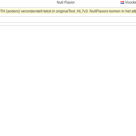
Null Flavor
Voorke
 (anders) veronderstelt tekst in originalText. HL7v3: NullFlavors komen in het att