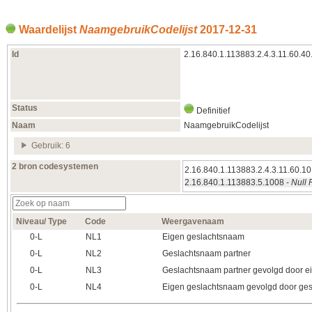
Waardelijst
NaamgebruikCodelijst
2017‑12‑31
Id
2.16.840.1.113883.2.4.3.11.60.40
Status
Definitief
Naam
NaamgebruikCodelijst
Gebruik: 6
2 bron codesystemen
2.16.840.1.113883.2.4.3.11.60.10
2.16.840.1.113883.5.1008 -
Null 
Niveau/ Type
Code
Weergavenaam
0‑L
NL1
Eigen geslachtsnaam
0‑L
NL2
Geslachtsnaam partner
0‑L
NL3
Geslachtsnaam partner gevolgd door e
0‑L
NL4
Eigen geslachtsnaam gevolgd door ges