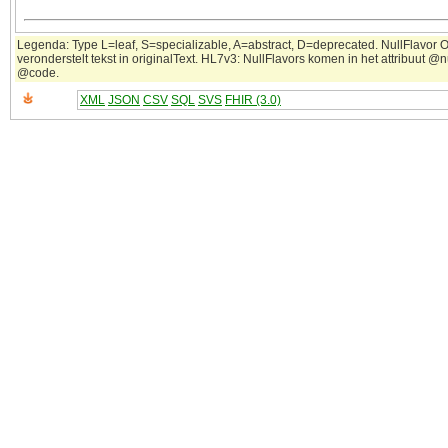
Legenda: Type L=leaf, S=specializable, A=abstract, D=deprecated. NullFlavor 
veronderstelt tekst in originalText. HL7v3: NullFlavors komen in het attribuut @nu
@code.
XML
JSON
CSV
SQL
SVS
FHIR (3.0)