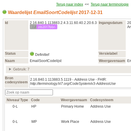
Terug naar index
<<
Terug naar terminologie
Waardelijst
EmailSoortCodelijst
2017‑12‑31
Id
2.16.840.1.113883.2.4.3.11.60.40.2.20.6.3
Ingangsdatum
20
ref
zib2017bbr-
An
Status
Versielabel
Definitief
Naam
EmailSoortCodelijst
Weergavenaam
Em
Gebruik: 7
Bron
2.16.840.1.113883.5.1119 -
Address Use
- FHIR:
codesysteem
http://terminology.hl7.org/CodeSystem/v3-AddressUse
Niveau/ Type
Code
Weergavenaam
Codesysteem
0‑L
HP
Primary Home
Address Use
0‑L
WP
Work Place
Address Use