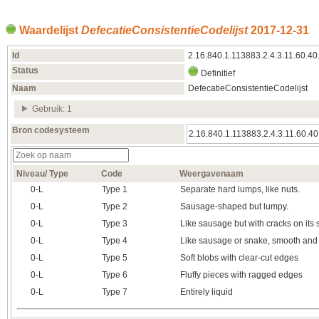
Waardelijst
DefecatieConsistentieCodelijst
2017‑12‑31
Id
2.16.840.1.113883.2.4.3.11.60.40
Status
Definitief
Naam
DefecatieConsistentieCodelijst
Gebruik: 1
Bron codesysteem
2.16.840.1.113883.2.4.3.11.60.40
Niveau/ Type
Code
Weergavenaam
0‑L
Type 1
Separate hard lumps, like nuts.
0‑L
Type 2
Sausage-shaped but lumpy.
0‑L
Type 3
Like sausage but with cracks on its 
0‑L
Type 4
Like sausage or snake, smooth and 
0‑L
Type 5
Soft blobs with clear-cut edges
0‑L
Type 6
Fluffy pieces with ragged edges
0‑L
Type 7
Entirely liquid