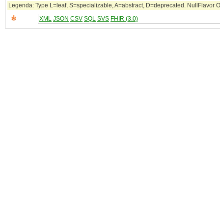
Legenda: Type L=leaf, S=specializable, A=abstract, D=deprecated. NullFlavor OTH
XML
JSON
CSV
SQL
SVS
FHIR (3.0)