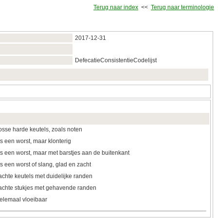
Terug naar index
<<
Terug naar terminologie
2017‑12‑31
DefecatieConsistentieCodelijst
sse harde keutels, zoals noten
s een worst, maar klonterig
s een worst, maar met barstjes aan de buitenkant
s een worst of slang, glad en zacht
chte keutels met duidelijke randen
achte stukjes met gehavende randen
elemaal vloeibaar