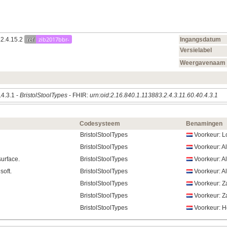
ref
zib2017bbr-
.2.4.15.2
Ingangsdatum
Versielabel
Weergavenaam
.4.3.1 -
BristolStoolTypes
- FHIR:
urn:oid:2.16.840.1.113883.2.4.3.11.60.40.4.3.1
Codesysteem
Benamingen
BristolStoolTypes
Voorkeur: Lo
BristolStoolTypes
Voorkeur: Al
surface.
BristolStoolTypes
Voorkeur: Al
soft.
BristolStoolTypes
Voorkeur: Al
BristolStoolTypes
Voorkeur: Za
BristolStoolTypes
Voorkeur: Z
BristolStoolTypes
Voorkeur: H