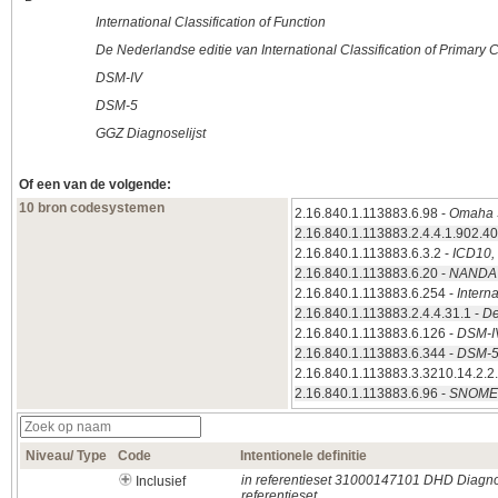
International Classification of Function
De Nederlandse editie van International Classification of Primary
DSM-IV
DSM-5
GGZ Diagnoselijst
Of een van de volgende:
10 bron codesystemen
2.16.840.1.113883.6.98 -
Omaha 
2.16.840.1.113883.2.4.4.1.902.40
2.16.840.1.113883.6.3.2 -
ICD10, 
2.16.840.1.113883.6.20 -
NANDA
2.16.840.1.113883.6.254 -
Interna
2.16.840.1.113883.2.4.4.31.1 -
De
2.16.840.1.113883.6.126 -
DSM-I
2.16.840.1.113883.6.344 -
DSM-
2.16.840.1.113883.3.3210.14.2.2
2.16.840.1.113883.6.96 -
SNOMED
Niveau/ Type
Code
Intentionele definitie
in referentieset 31000147101 DHD Diagn
Inclusief
referentieset