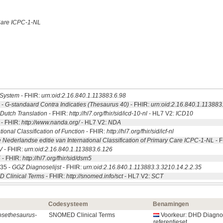
 Care ICPC-1-NL
System
- FHIR:
urn:oid:2.16.840.1.113883.6.98
 -
G-standaard Contra Indicaties (Thesaurus 40)
- FHIR:
urn:oid:2.16.840.1.113883
Dutch Translation
- FHIR:
http://hl7.org/fhir/sid/icd-10-nl
- HL7 V2:
ICD10
- FHIR:
http://www.nanda.org/
- HL7 V2:
NDA
tional Classification of Function
- FHIR:
http://hl7.org/fhir/sid/icf-nl
 Nederlandse editie van International Classification of Primary Care ICPC-1-NL
- 
V
- FHIR:
urn:oid:2.16.840.1.113883.6.126
5
- FHIR:
http://hl7.org/fhir/sid/dsm5
.35 -
GGZ Diagnoselijst
- FHIR:
urn:oid:2.16.840.1.113883.3.3210.14.2.2.35
 Clinical Terms
- FHIR:
http://snomed.info/sct
- HL7 V2:
SCT
Codesysteem
Benamingen
osethesaurus-
SNOMED Clinical Terms
Voorkeur: DHD Diagno
referentieset