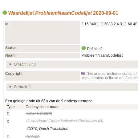
Waardelijst
ProbleemNaamCodelijst
2020‑09‑01
Id
2.16.840.1.113883.2.4.3.11.60.40.
Status
Definitief
Naam
ProbleemNaamCodelijst
Omschrijving
Copyright
This artefact includes conten
Implementers of these artefacts 
Gebruik: 1
Een geldige code uit één van de 9 codesystemen:
Type
Codesysteem-naam
Omaha System
D
G-standaard Contra Indicaties (Thesaurus 40)
D
ICD10, Dutch Translation
NANDA
D