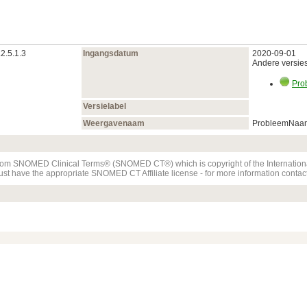
2.5.1.3
Ingangsdatum
2020‑09‑01
Andere versies 
Pro
Versielabel
Weergavenaam
ProbleemNaam
t from SNOMED Clinical Terms® (SNOMED CT®) which is copyright of the Internati
must have the appropriate SNOMED CT Affiliate license - for more information con