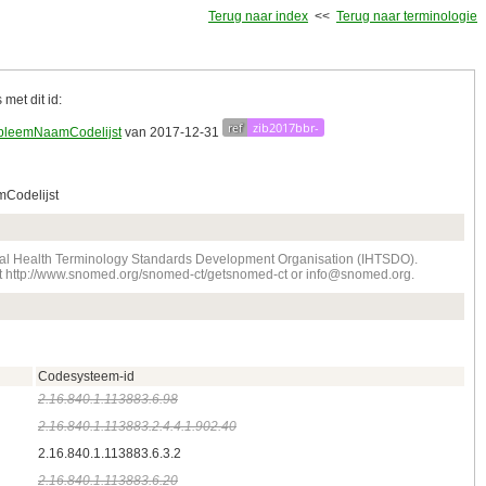
Terug naar index
<<
Terug naar terminologie
met dit id:
ref
zib2017bbr-
bleemNaamCodelijst
van 2017‑12‑31
Codelijst
onal Health Terminology Standards Development Organisation (IHTSDO).
tact http://www.snomed.org/snomed-ct/getsnomed-ct or info@snomed.org.
Codesysteem-id
2.16.840.1.113883.6.98
2.16.840.1.113883.2.4.4.1.902.40
2.16.840.1.113883.6.3.2
2.16.840.1.113883.6.20