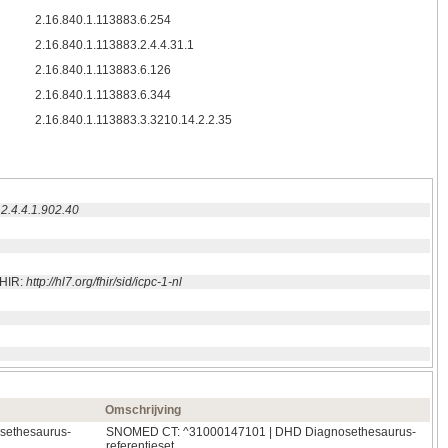
2.16.840.1.113883.6.254
2.16.840.1.113883.2.4.4.31.1
2.16.840.1.113883.6.126
2.16.840.1.113883.6.344
2.16.840.1.113883.3.3210.14.2.2.35
.2.4.4.1.902.40
FHIR:
http://hl7.org/fhir/sid/icpc-1-nl
Omschrijving
sethesaurus-
SNOMED CT: ^31000147101 | DHD Diagnosethesaurus-
referentieset