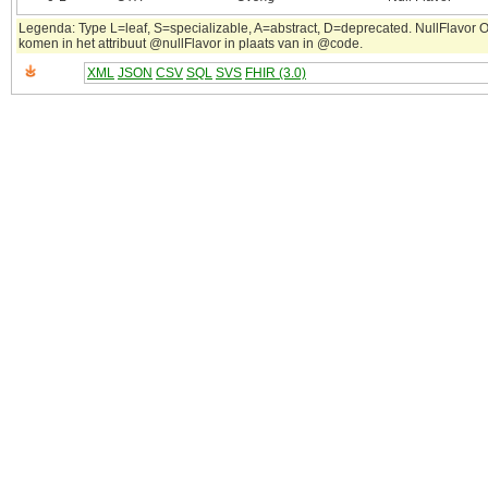
Legenda: Type L=leaf, S=specializable, A=abstract, D=deprecated. NullFlavor OT
komen in het attribuut @nullFlavor in plaats van in @code.
XML
JSON
CSV
SQL
SVS
FHIR (3.0)