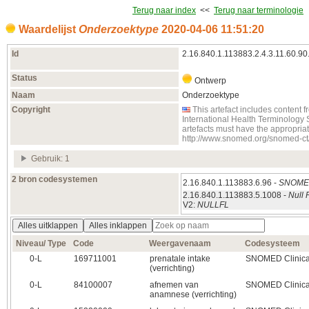
Terug naar index
<<
Terug naar terminologie
Waardelijst
Onderzoektype
2020‑04‑06 11:51:20
Id
2.16.840.1.113883.2.4.3.11.60.90
Status
Ontwerp
Naam
Onderzoektype
Copyright
This artefact includes conten
International Health Terminology
artefacts must have the appropria
http://www.snomed.org/snomed-ct
Gebruik: 1
2 bron codesystemen
2.16.840.1.113883.6.96 -
SNOMED
2.16.840.1.113883.5.1008 -
Null 
V2:
NULLFL
Alles uitklappen
Alles inklappen
Niveau/ Type
Code
Weergavenaam
Codesysteem
0‑L
169711001
prenatale intake
SNOMED Clinica
(verrichting)
0‑L
84100007
afnemen van
SNOMED Clinica
anamnese (verrichting)