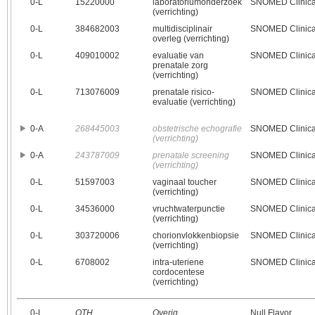
0‑L
15220000
laboratoriumonderzoek
SNOMED Clinica
(verrichting)
0‑L
384682003
multidisciplinair
SNOMED Clinica
overleg (verrichting)
0‑L
409010002
evaluatie van
SNOMED Clinica
prenatale zorg
(verrichting)
0‑L
713076009
prenatale risico-
SNOMED Clinica
evaluatie (verrichting)
0‑A
268445003
obstetrische echografie
SNOMED Clinica
(verrichting)
0‑A
243787009
prenatale screening
SNOMED Clinica
(verrichting)
0‑L
51597003
vaginaal toucher
SNOMED Clinica
(verrichting)
0‑L
34536000
vruchtwaterpunctie
SNOMED Clinica
(verrichting)
0‑L
303720006
chorionvlokkenbiopsie
SNOMED Clinica
(verrichting)
0‑L
6708002
intra-uteriene
SNOMED Clinica
cordocentese
(verrichting)
0‑L
OTH
Overig
Null Flavor