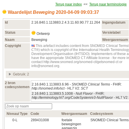
Terug naar index
<<
Terug naar terminologie
Waardelijst
Beweging
2020‑04‑09 09:03:37
Id
2.16.840.1.113883.2.4.3.11.60.90.77.11.264
Ingangsdatum
Status
Versielabel
Ontwerp
Naam
Beweging
Weergavenaam
Copyright
This artefact includes content from SNOMED Clinical Te
CT®) which is copyright of the International Health Terminolo
Development Organisation (IHTSDO). Implementers of these ar
have the appropriate SNOMED CT Affiliate license - for more i
contact http://www.snomed.org/snomed-ct/getsnomed-ct or
info@snomed.org.
Gebruik: 2
2 bron
2.16.840.1.113883.6.96 -
SNOMED Clinical Terms
- FHIR:
codesystemen
http://snomed.info/sct
- HL7 V2:
SCT
2.16.840.1.113883.5.1008 -
Null Flavor
- FHIR:
http://terminology.hl7.org/CodeSystem/v3-NullFlavor
- HL7 V2
Niveau/ Type
Code
Weergavenaam
Codesysteem
0‑L
289431008
foetale
SNOMED Clinical Terms
bewegingen
aanwezig