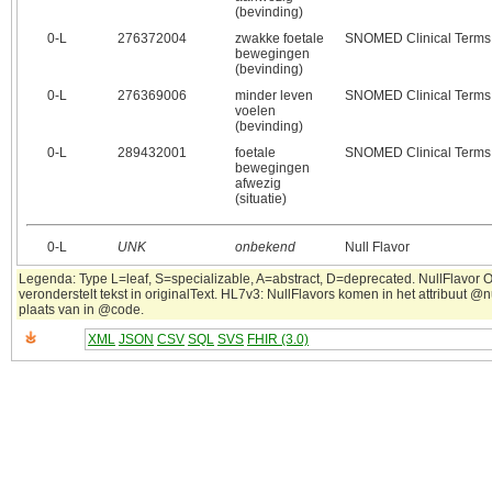
(bevinding)
0‑L
276372004
zwakke foetale
SNOMED Clinical Terms
bewegingen
(bevinding)
0‑L
276369006
minder leven
SNOMED Clinical Terms
voelen
(bevinding)
0‑L
289432001
foetale
SNOMED Clinical Terms
bewegingen
afwezig
(situatie)
0‑L
UNK
onbekend
Null Flavor
Legenda: Type L=leaf, S=specializable, A=abstract, D=deprecated. NullFlavor 
veronderstelt tekst in originalText. HL7v3: NullFlavors komen in het attribuut @n
plaats van in @code.
XML
JSON
CSV
SQL
SVS
FHIR (3.0)