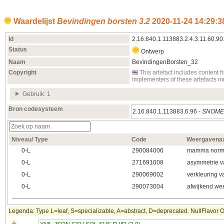
Waardelijst
Bevindingen borsten 3.2
2020‑11‑24 14:29:3
Id
2.16.840.1.113883.2.4.3.11.60.90
Status
Ontwerp
Naam
BevindingenBorsten_32
Copyright
This artefact includes conten
Implementers of these artefacts 
Gebruik: 1
Bron codesysteem
2.16.840.1.113883.6.96 -
SNOMED
Niveau/ Type
Code
Weergavena
0‑L
290084006
mamma norma
0‑L
271691008
asymmetrie 
0‑L
290069002
verkleuring 
0‑L
290073004
afwijkend we
Legenda: Type L=leaf, S=specializable, A=abstract, D=deprecated. NullFlavor OTH