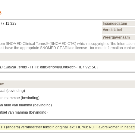
8
.77.11.323
Ingangsdatum
Versielabel
Weergavenaam
t from SNOMED Clinical Terms® (SNOMED CT®) which is copyright of the Internati
must have the appropriate SNOMED CT Affiliate license - for more information con
 Clinical Terms
- FHIR:
http://snomed.info/sct
- HL7 V2:
SCT
am
al (bevinding)
van mammae (bevinding)
van huid van mamma (bevinding)
efsel van mamma (bevinding)
 (anders) veronderstelt tekst in originalText. HL7v3: NullFlavors komen in het att