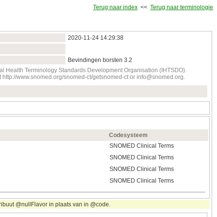
Terug naar index
<<
Terug naar terminologie
2020‑11‑24 14:29:38
Bevindingen borsten 3.2
onal Health Terminology Standards Development Organisation (IHTSDO).
tact http://www.snomed.org/snomed-ct/getsnomed-ct or info@snomed.org.
Codesysteem
SNOMED Clinical Terms
SNOMED Clinical Terms
SNOMED Clinical Terms
SNOMED Clinical Terms
ribuut @nullFlavor in plaats van in @code.