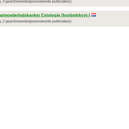
ng, 3 gearchiveerde/geannuleerde publicatie(s)
armoederhalskanker Cytologie (bvobmhkcyt-)
ng, 2 gearchiveerde/geannuleerde publicatie(s)