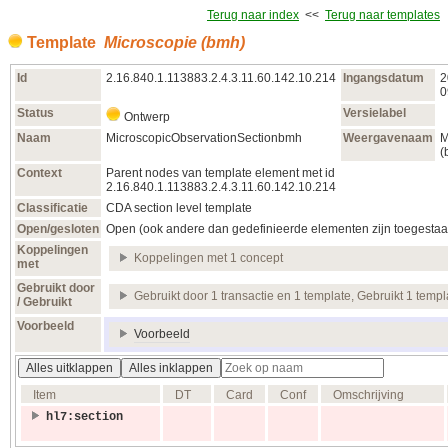
Terug naar index
<<
Terug naar templates
Template
Microscopie (bmh)
Id
2.16.840.1.113883.2.4.3.11.60.142.10.214
Ingangsdatum
2
0
Status
Versielabel
Ontwerp
Naam
MicroscopicObservationSectionbmh
Weergavenaam
M
(
Context
Parent nodes van template element met id
2.16.840.1.113883.2.4.3.11.60.142.10.214
Classificatie
CDA section level template
Open/gesloten
Open (ook andere dan gedefinieerde elementen zijn toegestaa
Koppelingen
Koppelingen met 1 concept
met
Gebruikt door
Gebruikt door 1 transactie en 1 template, Gebruikt 1 templ
/ Gebruikt
Voorbeeld
Voorbeeld
Alles uitklappen
Alles inklappen
Item
DT
Card
Conf
Omschrijving
hl7:section