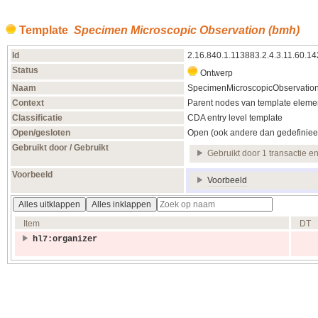
Template
Specimen Microscopic Observation (bmh)
Id
2.16.840.1.113883.2.4.3.11.60.14
Status
Ontwerp
Naam
SpecimenMicroscopicObservati
Context
Parent nodes van template elemen
Classificatie
CDA entry level template
Open/gesloten
Open (ook andere dan gedefiniee
Gebruikt door / Gebruikt
Gebruikt door 1 transactie e
Voorbeeld
Voorbeeld
Alles uitklappen
Alles inklappen
Item
DT
hl7:organizer