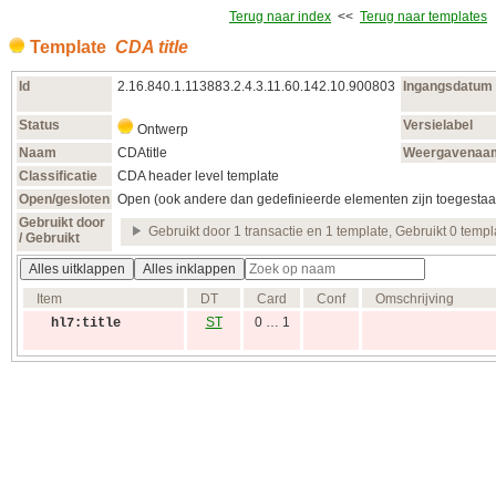
Terug naar index
<<
Terug naar templates
Template
CDA title
Id
2.16.840.1.113883.2.4.3.11.60.142.10.900803
Ingangsdatum
Status
Versielabel
Ontwerp
Naam
CDAtitle
Weergavenaa
Classificatie
CDA header level template
Open/gesloten
Open (ook andere dan gedefinieerde elementen zijn toegestaa
Gebruikt door
Gebruikt door 1 transactie en 1 template, Gebruikt 0 templ
/ Gebruikt
Alles uitklappen
Alles inklappen
Item
DT
Card
Conf
Omschrijving
ST
0 … 1
hl7:title