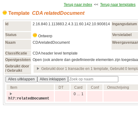
Terug naar index
<<
Terug naar templates
Template
CDA relatedDocument
Id
2.16.840.1.113883.2.4.3.11.60.142.10.900814
Ingangsdatum
Status
Versielabel
Ontwerp
Naam
CDArelatedDocument
Weergavenaa
Classificatie
CDA header level template
Open/gesloten
Open (ook andere dan gedefinieerde elementen zijn toegestaa
Gebruikt door
Gebruikt door 1 transactie en 1 template, Gebruikt 0 templ
/ Gebruikt
Alles uitklappen
Alles inklappen
Item
DT
Card
Conf
Omschrijving
0 … 1
hl7:relatedDocument