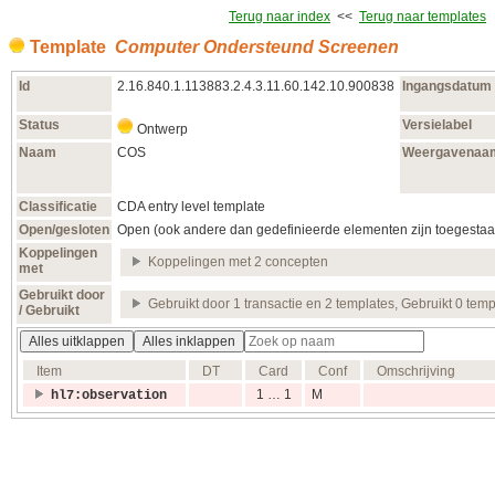
Terug naar index
<<
Terug naar templates
Template
Computer Ondersteund Screenen
Id
2.16.840.1.113883.2.4.3.11.60.142.10.900838
Ingangsdatum
Status
Versielabel
Ontwerp
Naam
COS
Weergavenaa
Classificatie
CDA entry level template
Open/gesloten
Open (ook andere dan gedefinieerde elementen zijn toegestaa
Koppelingen
Koppelingen met 2 concepten
met
Gebruikt door
Gebruikt door 1 transactie en 2 templates, Gebruikt 0 temp
/ Gebruikt
Alles uitklappen
Alles inklappen
Item
DT
Card
Conf
Omschrijving
1 … 1
M
hl7:observation