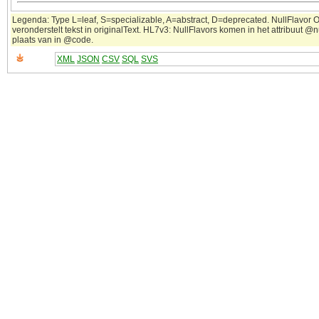
Legenda: Type L=leaf, S=specializable, A=abstract, D=deprecated. NullFlavor 
veronderstelt tekst in originalText. HL7v3: NullFlavors komen in het attribuut @n
plaats van in @code.
XML
JSON
CSV
SQL
SVS