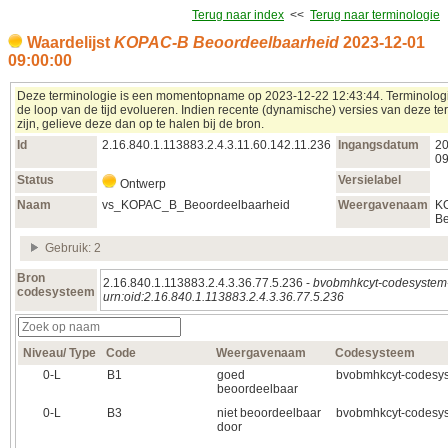
Terug naar index
<<
Terug naar terminologie
Waardelijst
KOPAC-B Beoordeelbaarheid
2023‑12‑01
09:00:00
Deze terminologie is een momentopname op 2023‑12‑22 12:43:44. Terminolog
de loop van de tijd evolueren. Indien recente (dynamische) versies van deze te
zijn, gelieve deze dan op te halen bij de bron.
Id
2.16.840.1.113883.2.4.3.11.60.142.11.236
Ingangsdatum
20
09
Status
Versielabel
Ontwerp
Naam
vs_KOPAC_B_Beoordeelbaarheid
Weergavenaam
K
Be
Gebruik: 2
Bron
2.16.840.1.113883.2.4.3.36.77.5.236 -
bvobmhkcyt-codesystem
codesysteem
urn:oid:2.16.840.1.113883.2.4.3.36.77.5.236
Niveau/ Type
Code
Weergavenaam
Codesysteem
0‑L
B1
goed
bvobmhkcyt-codesy
beoordeelbaar
0‑L
B3
niet beoordeelbaar
bvobmhkcyt-codesy
door