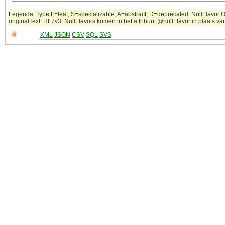
Legenda: Type L=leaf, S=specializable, A=abstract, D=deprecated. NullFlavor OT
originalText. HL7v3: NullFlavors komen in het attribuut @nullFlavor in plaats v
XML
JSON
CSV
SQL
SVS