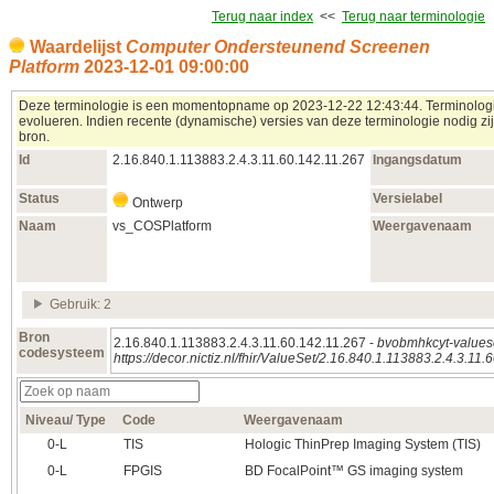
Terug naar index
<<
Terug naar terminologie
Waardelijst
Computer Ondersteunend Screenen
Platform
2023‑12‑01 09:00:00
Deze terminologie is een momentopname op 2023‑12‑22 12:43:44. Terminologie
evolueren. Indien recente (dynamische) versies van deze terminologie nodig zij
bron.
Id
2.16.840.1.113883.2.4.3.11.60.142.11.267
Ingangsdatum
Status
Versielabel
Ontwerp
Naam
vs_COSPlatform
Weergavenaam
Gebruik: 2
Bron
2.16.840.1.113883.2.4.3.11.60.142.11.267 -
bvobmhkcyt-values
codesysteem
https://decor.nictiz.nl/fhir/ValueSet/2.16.840.1.113883.2.4.3.
Niveau/ Type
Code
Weergavenaam
0‑L
TIS
Hologic ThinPrep Imaging System (TIS)
0‑L
FPGIS
BD FocalPoint™ GS imaging system