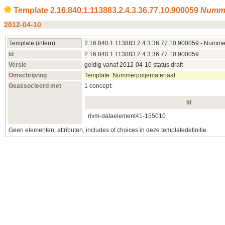
Template 2.16.840.1.113883.2.4.3.36.77.10.900059
Numme
2012-04-10
Template (intern)
2.16.840.1.113883.2.4.3.36.77.10.900059 - Numme
Id
2.16.840.1.113883.2.4.3.36.77.10.900059
Versie
geldig vanaf 2012-04-10 status draft
Omschrijving
Template: Nummerpotjemateriaal
Geassocieerd met
1 concept:
Id
rivm-dataelement41-
155010
Geen elementen, attributen, includes of choices in deze templatedefinitie.