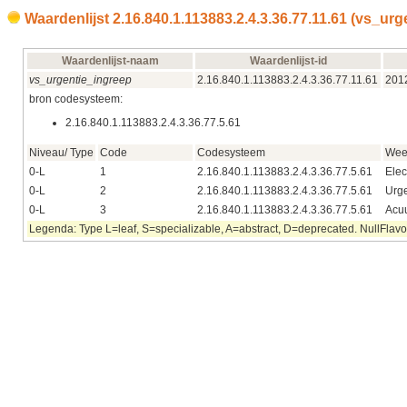
Waardenlijst 2.16.840.1.113883.2.4.3.36.77.11.61 (vs_ur
Waardenlijst-naam
Waardenlijst-id
vs_urgentie_ingreep
2.16.840.1.113883.2.4.3.36.77.11.61
201
bron codesysteem:
2.16.840.1.113883.2.4.3.36.77.5.61
Niveau/ Type
Code
Codesysteem
Wee
0-L
1
2.16.840.1.113883.2.4.3.36.77.5.61
Elec
0-L
2
2.16.840.1.113883.2.4.3.36.77.5.61
Urg
0-L
3
2.16.840.1.113883.2.4.3.36.77.5.61
Acu
Legenda: Type L=leaf, S=specializable, A=abstract, D=deprecated. NullFlavor