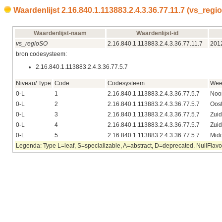
Waardenlijst 2.16.840.1.113883.2.4.3.36.77.11.7 (vs_reg
Waardenlijst-naam
Waardenlijst-id
vs_regioSO
2.16.840.1.113883.2.4.3.36.77.11.7
201
bron codesysteem:
2.16.840.1.113883.2.4.3.36.77.5.7
Niveau/ Type
Code
Codesysteem
Wee
0-L
1
2.16.840.1.113883.2.4.3.36.77.5.7
Noo
0-L
2
2.16.840.1.113883.2.4.3.36.77.5.7
Oos
0-L
3
2.16.840.1.113883.2.4.3.36.77.5.7
Zuid
0-L
4
2.16.840.1.113883.2.4.3.36.77.5.7
Zui
0-L
5
2.16.840.1.113883.2.4.3.36.77.5.7
Mid
Legenda: Type L=leaf, S=specializable, A=abstract, D=deprecated. NullFlavor