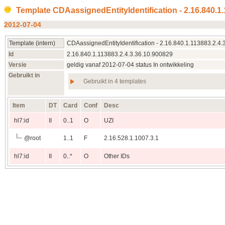
Template CDAassignedEntityIdentification - 2.16.840.1
2012‑07‑04
Template (intern)
CDAassignedEntityIdentification - 2.16.840.1.113883.2.4
Id
2.16.840.1.113883.2.4.3.36.10.900829
Versie
geldig vanaf 2012‑07‑04 status In ontwikkeling
Gebruikt in
Gebruikt in 4 templates
Item
DT
Card
Conf
Desc
hl7:id
II
0..1
O
UZI
@
root
1..1
F
2.16.528.1.1007.3.1
hl7:id
II
0..*
O
Other IDs