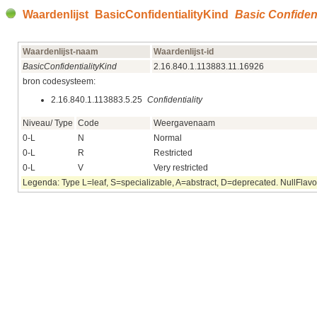
Waardenlijst BasicConfidentialityKind
Basic Confident
Waardenlijst-naam
Waardenlijst-id
BasicConfidentialityKind
2.16.840.1.113883.11.16926
bron codesysteem:
2.16.840.1.113883.5.25
Confidentiality
Niveau/ Type
Code
Weergavenaam
0-L
N
Normal
0-L
R
Restricted
0-L
V
Very restricted
Legenda: Type L=leaf, S=specializable, A=abstract, D=deprecated. NullFlavor