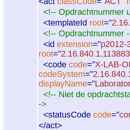
<
act
classCode
="
ACT
"
<!-- Opdrachtnummer u
<
templateId
root
="
2.16
<!-- Opdrachtnummer -
<
id
extension
="
p2012-
root
="
2.16.840.1.113883
<
code
code
="
X-LAB-
codeSystem
="
2.16.840.
displayName
="
Laborato
<!-- Niet de opdrachtst
->
<
statusCode
code
="
co
</
act
>