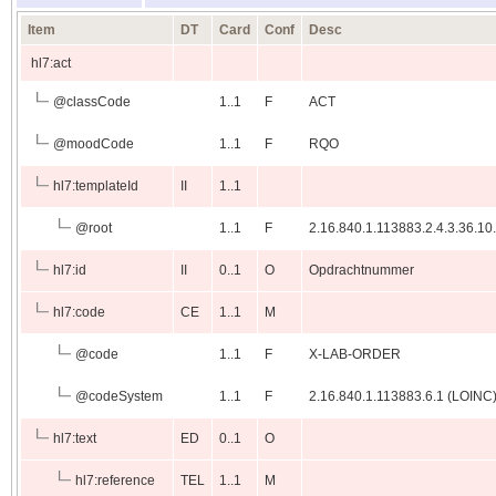
Item
DT
Card
Conf
Desc
hl7:act
@
classCode
1..1
F
ACT
@
moodCode
1..1
F
RQO
hl7:templateId
II
1..1
@
root
1..1
F
2.16.840.1.113883.2.4.3.36.10
hl7:id
II
0..1
O
Opdrachtnummer
hl7:code
CE
1..1
M
@
code
1..1
F
X-LAB-ORDER
@
codeSystem
1..1
F
2.16.840.1.113883.6.1 (LOINC
hl7:text
ED
0..1
O
hl7:reference
TEL
1..1
M