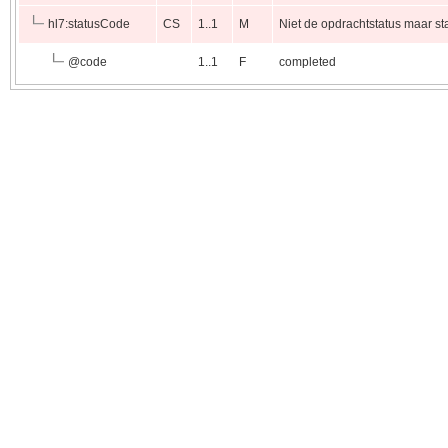
hl7:statusCode
CS
1..1
M
Niet de opdrachtstatus maar st
@
code
1..1
F
completed