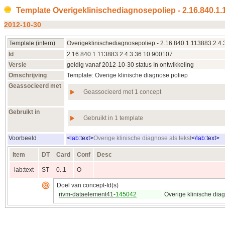
Template Overigeklinischediagnosepoliep - 2.16.840.1.
2012‑10‑30
Template (intern)
Overigeklinischediagnosepoliep - 2.16.840.1.113883.2.4
Id
2.16.840.1.113883.2.4.3.36.10.900107
Versie
geldig vanaf 2012‑10‑30 status In ontwikkeling
Omschrijving
Template: Overige klinische diagnose poliep
Geassocieerd met
Geassocieerd met 1 concept
Gebruikt in
Gebruikt in 1 template
Voorbeeld
<
lab:
text
>
Overige klinische diagnose als tekst
</
lab:
text
>
Item
DT
Card
Conf
Desc
lab:text
ST
0..1
O
Doel van concept-Id(s)
rivm-dataelement41-
145042
Overige klinische diag