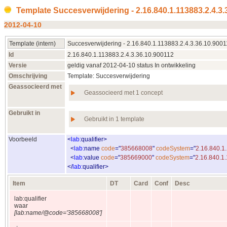
Template Succesverwijdering - 2.16.840.1.113883.2.4.3.
2012‑04‑10
Template (intern)
Succesverwijdering - 2.16.840.1.113883.2.4.3.36.10.900
Id
2.16.840.1.113883.2.4.3.36.10.900112
Versie
geldig vanaf 2012‑04‑10 status In ontwikkeling
Omschrijving
Template: Succesverwijdering
Geassocieerd met
Geassocieerd met 1 concept
Gebruikt in
Gebruikt in 1 template
Voorbeeld
<
lab:
qualifier
>
<
lab:
name
code
="
385668008
"
codeSystem
="
2.16.840.1
<
lab:
value
code
="
385669000
"
codeSystem
="
2.16.840.1
</
lab:
qualifier
>
Item
DT
Card
Conf
Desc
lab:qualifier
waar
[lab:name/@code='385668008']