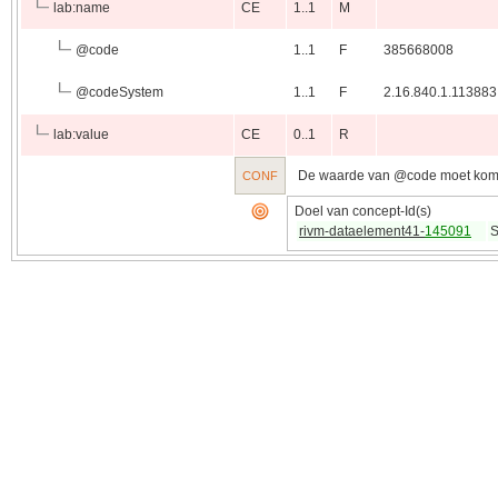
lab:name
CE
1..1
M
@
code
1..1
F
385668008
@
codeSystem
1..1
F
2.16.840.1.113883
lab:value
CE
0..1
R
De waarde van @code moet kome
CONF
Doel van concept-Id(s)
rivm-dataelement41-
145091
S