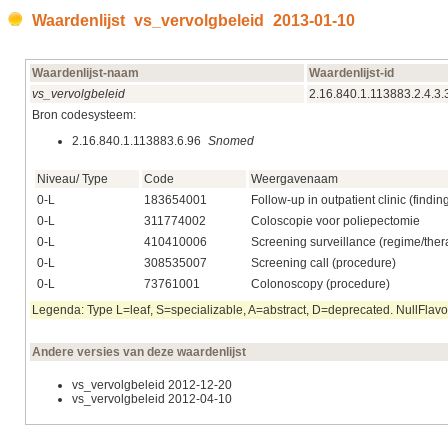
Waardenlijst vs_vervolgbeleid 2013‑01‑10
Waardenlijst-naam
Waardenlijst-id
vs_vervolgbeleid
2.16.840.1.113883.2.4.3.
Bron codesysteem:
2.16.840.1.113883.6.96
Snomed
Niveau/ Type
Code
Weergavenaam
0-L
183654001
Follow-up in outpatient clinic (findin
0-L
311774002
Coloscopie voor poliepectomie
0-L
410410006
Screening surveillance (regime/ther
0-L
308535007
Screening call (procedure)
0-L
73761001
Colonoscopy (procedure)
Legenda: Type L=leaf, S=specializable, A=abstract, D=deprecated. NullFlavor
Andere versies van deze waardenlijst
vs_vervolgbeleid 2012‑12‑20
vs_vervolgbeleid 2012‑04‑10