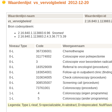
Waardenlijst vs_vervolgbeleid 2012‑12‑20
Waardenlijst-naam
Waardenlijst-id
vs_vervolgbeleid
2.16.840.1.113883.2
Bron codesysteem:
2.16.840.1.113883.6.96
Snomed
2.16.840.1.113883.2.4.3.36.77.5.39
Niveau/ Type
Code
Weergavenaam
0-L
367336001
Chemotherapie
0-L
311774002
Coloscopie voor poliepectomie
0-L
3
Coloscopie voor beoordelen radicali
0-L
183529009
Referral to oncologist (procedure)
0-L
183654001
Follow-up in outpatient clinic (findin
0-L
310634005
Check colonoscopy (procedure)
0-L
308535007
Screening call (procedure)
0-L
73761001
Colonoscopy (procedure)
1-L
4
Colonoscopy (eigen programma)
1-L
5
Colonoscopy (ander programma)
Legenda: Type L=leaf, S=specializable, A=abstract, D=deprecated. NullFlavor