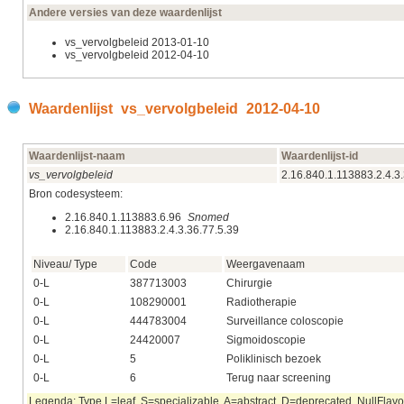
Andere versies van deze waardenlijst
vs_vervolgbeleid 2013‑01‑10
vs_vervolgbeleid 2012‑04‑10
Waardenlijst vs_vervolgbeleid 2012‑04‑10
Waardenlijst-naam
Waardenlijst-id
vs_vervolgbeleid
2.16.840.1.113883.2.4.3
Bron codesysteem:
2.16.840.1.113883.6.96
Snomed
2.16.840.1.113883.2.4.3.36.77.5.39
Niveau/ Type
Code
Weergavenaam
0-L
387713003
Chirurgie
0-L
108290001
Radiotherapie
0-L
444783004
Surveillance coloscopie
0-L
24420007
Sigmoidoscopie
0-L
5
Poliklinisch bezoek
0-L
6
Terug naar screening
Legenda: Type L=leaf, S=specializable, A=abstract, D=deprecated. NullFlavor