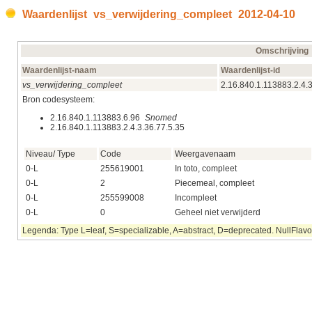
Waardenlijst vs_verwijdering_compleet 2012‑04‑10
Omschrijving
Waardenlijst-naam
Waardenlijst-id
vs_verwijdering_compleet
2.16.840.1.113883.2.4.3
Bron codesysteem:
2.16.840.1.113883.6.96
Snomed
2.16.840.1.113883.2.4.3.36.77.5.35
Niveau/ Type
Code
Weergavenaam
0-L
255619001
In toto, compleet
0-L
2
Piecemeal, compleet
0-L
255599008
Incompleet
0-L
0
Geheel niet verwijderd
Legenda: Type L=leaf, S=specializable, A=abstract, D=deprecated. NullFlavor