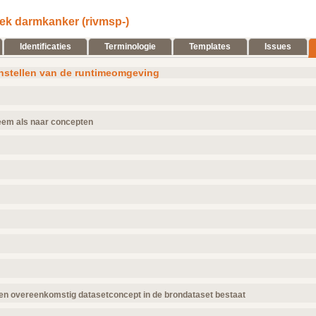
ek darmkanker (rivmsp-)
Identificaties
Terminologie
Templates
Issues
nstellen van de runtimeomgeving
eem als naar concepten
ncepten verwijzen
e
gebruikt
oot
1x
oot
1x
oot
1x
oot
1x
oot
gebruikt
1x
oot
1x
3x
ing.
n overeenkomstig datasetconcept in de brondataset bestaat
e system
13x
2x
er overeenkomstig datasetconcept in de brondataset
e system
3x
9x