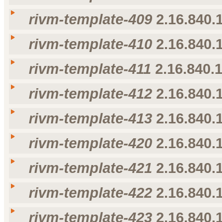
nl-NL
rivm-template-407
rivm-template-407
rivm-template-409
2.16.840.1
Taal
Weergavenaam
Omschrijving
voorkeur voor taal
nl-NL
rivm-template-408
rivm-template-408
rivm-template-410
2.16.840.1
Taal
Weergavenaam
Omschrijving
voorkeur voor taal
nl-NL
rivm-template-409
rivm-template-409
rivm-template-411
2.16.840.1
Taal
Weergavenaam
Omschrijving
voorkeur voor taal
nl-NL
rivm-template-410
rivm-template-410
rivm-template-412
2.16.840.1
Taal
Weergavenaam
Omschrijving
voorkeur voor taal
nl-NL
rivm-template-411
rivm-template-411
rivm-template-413
2.16.840.1
Taal
Weergavenaam
Omschrijving
voorkeur voor taal
nl-NL
rivm-template-412
rivm-template-412
rivm-template-420
2.16.840.1
Taal
Weergavenaam
Omschrijving
voorkeur voor taal
nl-NL
rivm-template-413
rivm-template-413
rivm-template-421
2.16.840.1
Taal
Weergavenaam
Omschrijving
voorkeur voor taal
nl-NL
rivm-template-420
rivm-template-420
rivm-template-422
2.16.840.1
Taal
Weergavenaam
Omschrijving
voorkeur voor taal
nl-NL
rivm-template-421
rivm-template-421
rivm-template-423
2.16.840.1
Taal
Weergavenaam
Omschrijving
voorkeur voor taal