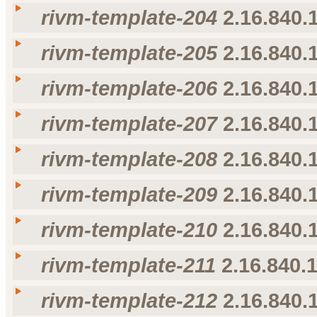
rivm-template-204
2.16.840.1
Taal
Weergavenaam
Omschrijving
voorkeur voor taal
nl-NL
rivm-template-203
rivm-template-203
rivm-template-205
2.16.840.1
Taal
Weergavenaam
Omschrijving
voorkeur voor taal
nl-NL
rivm-template-204
rivm-template-204
rivm-template-206
2.16.840.1
Taal
Weergavenaam
Omschrijving
voorkeur voor taal
nl-NL
rivm-template-205
rivm-template-205
rivm-template-207
2.16.840.1
Taal
Weergavenaam
Omschrijving
voorkeur voor taal
nl-NL
rivm-template-206
rivm-template-206
rivm-template-208
2.16.840.1
Taal
Weergavenaam
Omschrijving
voorkeur voor taal
nl-NL
rivm-template-207
rivm-template-207
rivm-template-209
2.16.840.1
Taal
Weergavenaam
Omschrijving
voorkeur voor taal
nl-NL
rivm-template-208
rivm-template-208
rivm-template-210
2.16.840.1
Taal
Weergavenaam
Omschrijving
voorkeur voor taal
nl-NL
rivm-template-209
rivm-template-209
rivm-template-211
2.16.840.1
Taal
Weergavenaam
Omschrijving
voorkeur voor taal
nl-NL
rivm-template-210
rivm-template-210
rivm-template-212
2.16.840.1
Taal
Weergavenaam
Omschrijving
voorkeur voor taal
nl-NL
rivm-template-211
rivm-template-211