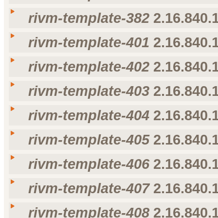
nl-NL
rivm-template-380
rivm-template-380
rivm-template-382
2.16.840.1
Taal
Weergavenaam
Omschrijving
voorkeur voor taal
nl-NL
rivm-template-381
rivm-template-381
rivm-template-401
2.16.840.1
Taal
Weergavenaam
Omschrijving
voorkeur voor taal
nl-NL
rivm-template-382
rivm-template-382
rivm-template-402
2.16.840.1
Taal
Weergavenaam
Omschrijving
voorkeur voor taal
nl-NL
rivm-template-401
rivm-template-401
rivm-template-403
2.16.840.1
Taal
Weergavenaam
Omschrijving
voorkeur voor taal
nl-NL
rivm-template-402
rivm-template-402
rivm-template-404
2.16.840.1
Taal
Weergavenaam
Omschrijving
voorkeur voor taal
nl-NL
rivm-template-403
rivm-template-403
rivm-template-405
2.16.840.1
Taal
Weergavenaam
Omschrijving
voorkeur voor taal
nl-NL
rivm-template-404
rivm-template-404
rivm-template-406
2.16.840.1
Taal
Weergavenaam
Omschrijving
voorkeur voor taal
nl-NL
rivm-template-405
rivm-template-405
rivm-template-407
2.16.840.1
Taal
Weergavenaam
Omschrijving
voorkeur voor taal
nl-NL
rivm-template-406
rivm-template-406
rivm-template-408
2.16.840.1
Taal
Weergavenaam
Omschrijving
voorkeur voor taal