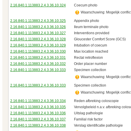
2.16.840.1.113883.2.4.3.36.10.324
Coecum photo
Waarschuwing: Mogelijk conflict
2.16.840.1.113883.2.4.3.36.10.325
Appendix photo
2.16.840.1.113883.2.4.3.36.10.326
Ileum terminale photo
2.16.840.1.113883.2.4.3.36.10.327
Interventions provided
2.16.840.1.113883.2.4.3.36.10.328
Gloucester Comfort Score (GCS)
2.16.840.1.113883.2.4.3.36.10.329
Intubation of coecum
2.16.840.1.113883.2.4.3.36.10.330
Max location reached
2.16.840.1.113883.2.4.3.36.10.331
Rectal retroflexion
2.16.840.1.113883.2.4.3.36.10.332
Order placer number
2.16.840.1.113883.2.4.3.36.10.333
Specimen collection
Waarschuwing: Mogelijk conflict
2.16.840.1.113883.2.4.3.36.10.333
Specimen collection
Waarschuwing: Mogelijk conflict
2.16.840.1.113883.2.4.3.36.10.334
Reden afbreking coloscopie
2.16.840.1.113883.2.4.3.36.10.335
Vervolgbeleid n.a.v. afbreking colos
2.16.840.1.113883.2.4.3.36.10.336
Uitslag pathologie
2.16.840.1.113883.2.4.3.36.10.337
Familial risk factor
2.16.840.1.113883.2.4.3.36.10.338
Verslag identificatie pathologie