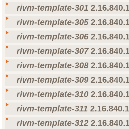
rivm-template-301
2.16.840.1
Taal
Weergavenaam
Omschrijving
voorkeur voor taal
nl-NL
rivm-template-212
rivm-template-212
rivm-template-305
2.16.840.1
Taal
Weergavenaam
Omschrijving
voorkeur voor taal
nl-NL
rivm-template-301
rivm-template-301
rivm-template-306
2.16.840.1
Taal
Weergavenaam
Omschrijving
voorkeur voor taal
nl-NL
rivm-template-305
rivm-template-305
rivm-template-307
2.16.840.1
Taal
Weergavenaam
Omschrijving
voorkeur voor taal
nl-NL
rivm-template-306
rivm-template-306
rivm-template-308
2.16.840.1
Taal
Weergavenaam
Omschrijving
voorkeur voor taal
nl-NL
rivm-template-307
rivm-template-307
rivm-template-309
2.16.840.1
Taal
Weergavenaam
Omschrijving
voorkeur voor taal
nl-NL
rivm-template-308
rivm-template-308
rivm-template-310
2.16.840.1
Taal
Weergavenaam
Omschrijving
voorkeur voor taal
nl-NL
rivm-template-309
rivm-template-309
rivm-template-311
2.16.840.1
Taal
Weergavenaam
Omschrijving
voorkeur voor taal
nl-NL
rivm-template-310
rivm-template-310
rivm-template-312
2.16.840.1
Taal
Weergavenaam
Omschrijving
voorkeur voor taal
nl-NL
rivm-template-311
rivm-template-311