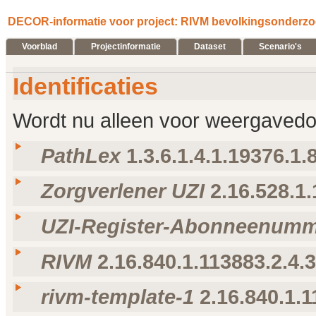
DECOR-informatie voor project: RIVM bevolkingsonderzo
Voorblad
Projectinformatie
Dataset
Scenario's
Identificaties
Wordt nu alleen voor weergavedoe
PathLex
1.3.6.1.4.1.19376.1.8
Zorgverlener UZI
2.16.528.1.
Taal
Weergavenaam
Omschrijving
voorkeur voor taal
nl-NL
PathLex
PathLex Codes (APSR)
UZI-Register-Abonneenumm
Taal
Weergavenaam
Omschrijving
nl-
Zorgverlener
Dient ter identificatie van zorgverleners (natuurlij
RIVM
2.16.840.1.113883.2.4.3
NL
UZI
na opname in het ZorgaanbiederRegister (ZR).
Taal
Weergavenaam
Omschrijving
UZI-Register-
rivm-template-1
2.16.840.1.1
nl-
Dient ter identificatie van zorgorganisaties in d
Abonneenummer
Taal
Weergavenaam
Omschrijving
NL
die tenminste één UZI pas bezitten. Formaat: 8N,
(URA)
nl-NL
RIVM
Rijksinstituut voor Volksgezondheid en Milieu (RIV