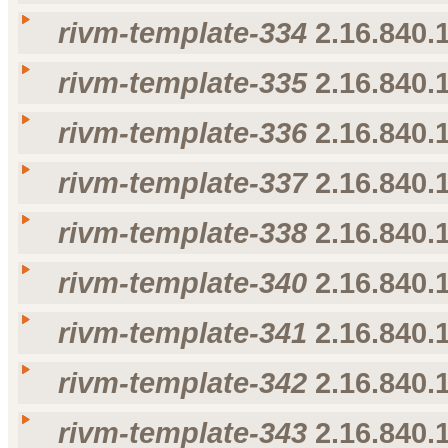
nl-NL
rivm-template-332
rivm-template-332
rivm-template-334
2.16.840.1
Taal
Weergavenaam
Omschrijving
voorkeur voor taal
nl-NL
rivm-template-333
rivm-template-333
rivm-template-335
2.16.840.1
Taal
Weergavenaam
Omschrijving
voorkeur voor taal
nl-NL
rivm-template-334
rivm-template-334
rivm-template-336
2.16.840.1
Taal
Weergavenaam
Omschrijving
voorkeur voor taal
nl-NL
rivm-template-335
rivm-template-335
rivm-template-337
2.16.840.1
Taal
Weergavenaam
Omschrijving
voorkeur voor taal
nl-NL
rivm-template-336
rivm-template-336
rivm-template-338
2.16.840.1
Taal
Weergavenaam
Omschrijving
voorkeur voor taal
nl-NL
rivm-template-337
rivm-template-337
rivm-template-340
2.16.840.1
Taal
Weergavenaam
Omschrijving
voorkeur voor taal
nl-NL
rivm-template-338
rivm-template-338
rivm-template-341
2.16.840.1
Taal
Weergavenaam
Omschrijving
voorkeur voor taal
nl-NL
rivm-template-340
rivm-template-340
rivm-template-342
2.16.840.1
Taal
Weergavenaam
Omschrijving
voorkeur voor taal
nl-NL
rivm-template-341
rivm-template-341
rivm-template-343
2.16.840.1
Taal
Weergavenaam
Omschrijving
voorkeur voor taal