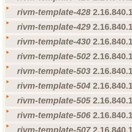
nl-NL
rivm-template-422
rivm-template-422
rivm-template-428
2.16.840.1
Taal
Weergavenaam
Omschrijving
voorkeur voor taal
nl-NL
rivm-template-423
rivm-template-423
rivm-template-429
2.16.840.1
Taal
Weergavenaam
Omschrijving
voorkeur voor taal
nl-NL
rivm-template-428
rivm-template-428
rivm-template-430
2.16.840.1
Taal
Weergavenaam
Omschrijving
voorkeur voor taal
nl-NL
rivm-template-429
rivm-template-429
rivm-template-502
2.16.840.1
Taal
Weergavenaam
Omschrijving
voorkeur voor taal
nl-NL
rivm-template-430
rivm-template-430
rivm-template-503
2.16.840.1
Taal
Weergavenaam
Omschrijving
voorkeur voor taal
nl-NL
rivm-template-502
rivm-template-502
rivm-template-504
2.16.840.1
Taal
Weergavenaam
Omschrijving
voorkeur voor taal
nl-NL
rivm-template-503
rivm-template-503
rivm-template-505
2.16.840.1
Taal
Weergavenaam
Omschrijving
voorkeur voor taal
nl-NL
rivm-template-504
rivm-template-504
rivm-template-506
2.16.840.1
Taal
Weergavenaam
Omschrijving
voorkeur voor taal
nl-NL
rivm-template-505
rivm-template-505
rivm-template-507
2.16.840.1
Taal
Weergavenaam
Omschrijving
voorkeur voor taal