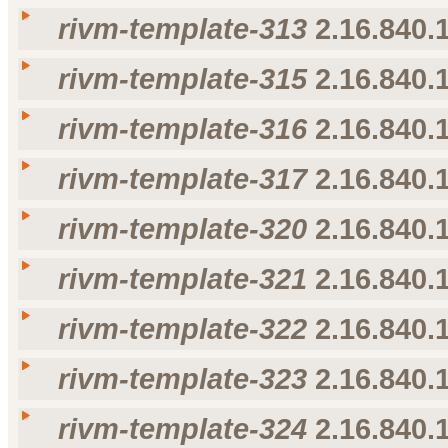
rivm-template-313
2.16.840.1
Taal
Weergavenaam
Omschrijving
voorkeur voor taal
nl-NL
rivm-template-312
rivm-template-312
rivm-template-315
2.16.840.1
Taal
Weergavenaam
Omschrijving
voorkeur voor taal
nl-NL
rivm-template-313
rivm-template-313
rivm-template-316
2.16.840.1
Taal
Weergavenaam
Omschrijving
voorkeur voor taal
nl-NL
rivm-template-315
rivm-template-315
rivm-template-317
2.16.840.1
Taal
Weergavenaam
Omschrijving
voorkeur voor taal
nl-NL
rivm-template-316
rivm-template-316
rivm-template-320
2.16.840.1
Taal
Weergavenaam
Omschrijving
voorkeur voor taal
nl-NL
rivm-template-317
rivm-template-317
rivm-template-321
2.16.840.1
Taal
Weergavenaam
Omschrijving
voorkeur voor taal
nl-NL
rivm-template-320
rivm-template-320
rivm-template-322
2.16.840.1
Taal
Weergavenaam
Omschrijving
voorkeur voor taal
nl-NL
rivm-template-321
rivm-template-321
rivm-template-323
2.16.840.1
Taal
Weergavenaam
Omschrijving
voorkeur voor taal
nl-NL
rivm-template-322
rivm-template-322
rivm-template-324
2.16.840.1
Taal
Weergavenaam
Omschrijving
voorkeur voor taal