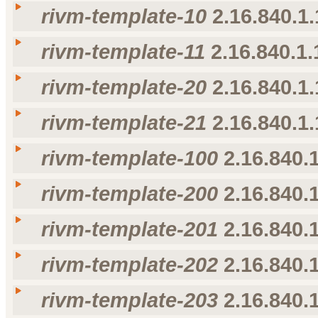
rivm-template-10
2.16.840.1.
Taal
Weergavenaam
Omschrijving
voorkeur voor taal
nl-NL
rivm-template-1
rivm-template-1
rivm-template-11
2.16.840.1.
Taal
Weergavenaam
Omschrijving
voorkeur voor taal
nl-NL
rivm-template-10
rivm-template-10
rivm-template-20
2.16.840.1.
Taal
Weergavenaam
Omschrijving
voorkeur voor taal
nl-NL
rivm-template-11
rivm-template-11
rivm-template-21
2.16.840.1.
Taal
Weergavenaam
Omschrijving
voorkeur voor taal
nl-NL
rivm-template-20
rivm-template-20
rivm-template-100
2.16.840.1
Taal
Weergavenaam
Omschrijving
voorkeur voor taal
nl-NL
rivm-template-21
rivm-template-21
rivm-template-200
2.16.840.1
Taal
Weergavenaam
Omschrijving
voorkeur voor taal
nl-NL
rivm-template-100
rivm-template-100
rivm-template-201
2.16.840.1
Taal
Weergavenaam
Omschrijving
voorkeur voor taal
nl-NL
rivm-template-200
rivm-template-200
rivm-template-202
2.16.840.1
Taal
Weergavenaam
Omschrijving
voorkeur voor taal
nl-NL
rivm-template-201
rivm-template-201
rivm-template-203
2.16.840.1
Taal
Weergavenaam
Omschrijving
voorkeur voor taal
nl-NL
rivm-template-202
rivm-template-202