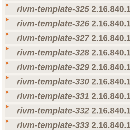
nl-NL
rivm-template-323
rivm-template-323
rivm-template-325
2.16.840.1
Taal
Weergavenaam
Omschrijving
voorkeur voor taal
nl-NL
rivm-template-324
rivm-template-324
rivm-template-326
2.16.840.1
Taal
Weergavenaam
Omschrijving
voorkeur voor taal
nl-NL
rivm-template-325
rivm-template-325
rivm-template-327
2.16.840.1
Taal
Weergavenaam
Omschrijving
voorkeur voor taal
nl-NL
rivm-template-326
rivm-template-326
rivm-template-328
2.16.840.1
Taal
Weergavenaam
Omschrijving
voorkeur voor taal
nl-NL
rivm-template-327
rivm-template-327
rivm-template-329
2.16.840.1
Taal
Weergavenaam
Omschrijving
voorkeur voor taal
nl-NL
rivm-template-328
rivm-template-328
rivm-template-330
2.16.840.1
Taal
Weergavenaam
Omschrijving
voorkeur voor taal
nl-NL
rivm-template-329
rivm-template-329
rivm-template-331
2.16.840.1
Taal
Weergavenaam
Omschrijving
voorkeur voor taal
nl-NL
rivm-template-330
rivm-template-330
rivm-template-332
2.16.840.1
Taal
Weergavenaam
Omschrijving
voorkeur voor taal
nl-NL
rivm-template-331
rivm-template-331
rivm-template-333
2.16.840.1
Taal
Weergavenaam
Omschrijving
voorkeur voor taal