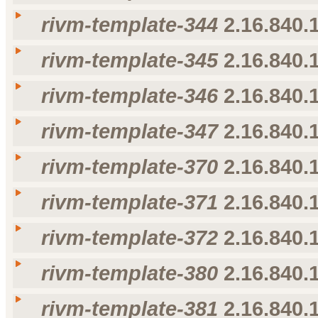
nl-NL
rivm-template-342
rivm-template-342
rivm-template-344
2.16.840.1
Taal
Weergavenaam
Omschrijving
voorkeur voor taal
nl-NL
rivm-template-343
rivm-template-343
rivm-template-345
2.16.840.1
Taal
Weergavenaam
Omschrijving
voorkeur voor taal
nl-NL
rivm-template-344
rivm-template-344
rivm-template-346
2.16.840.1
Taal
Weergavenaam
Omschrijving
voorkeur voor taal
nl-NL
rivm-template-345
rivm-template-345
rivm-template-347
2.16.840.1
Taal
Weergavenaam
Omschrijving
voorkeur voor taal
nl-NL
rivm-template-346
rivm-template-346
rivm-template-370
2.16.840.1
Taal
Weergavenaam
Omschrijving
voorkeur voor taal
nl-NL
rivm-template-347
rivm-template-347
rivm-template-371
2.16.840.1
Taal
Weergavenaam
Omschrijving
voorkeur voor taal
nl-NL
rivm-template-370
rivm-template-370
rivm-template-372
2.16.840.1
Taal
Weergavenaam
Omschrijving
voorkeur voor taal
nl-NL
rivm-template-371
rivm-template-371
rivm-template-380
2.16.840.1
Taal
Weergavenaam
Omschrijving
voorkeur voor taal
nl-NL
rivm-template-372
rivm-template-372
rivm-template-381
2.16.840.1
Taal
Weergavenaam
Omschrijving
voorkeur voor taal