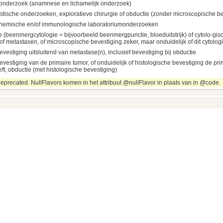
h onderzoek (anamnese en lichamelijk onderzoek)
stische onderzoeken, exploratieve chirurgie of obductie (zonder microscopische be
chemische en/of immunologische laboratoriumonderzoeken
 (beenmergcytologie = bijvoorbeeld beenmergpunctie, bloeduitstrijk) of cytolo-gis
of metastasen, of microscopische bevestiging zeker, maar onduidelijk of dit cytologie
evestiging uitsluitend van metastase(n), inclusief bevestiging bij obductie
evestiging van de primaire tumor, of onduidelijk of histologische bevestiging de pr
ft, obductie (met histologische bevestiging)
eprecated. NullFlavors komen in het attribuut @nullFlavor in plaats van in @code.