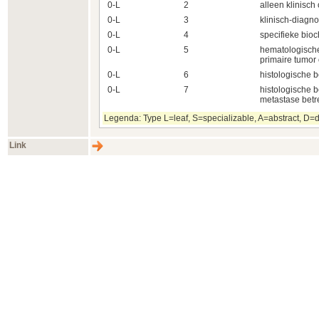
0-L
2
alleen klinisc
0-L
3
klinisch-diagno
0-L
4
specifieke bio
0-L
5
hematologische
primaire tumor 
0-L
6
histologische b
0-L
7
histologische b
metastase betre
Legenda: Type L=leaf, S=specializable, A=abstract, D=d
Link