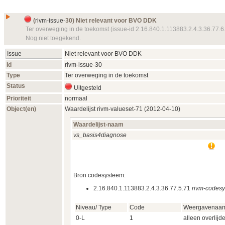
(
rivm-issue-
30) Niet relevant voor BVO DDK
Ter overweging in de toekomst (issue-id 2.16.840.1.113883.2.4.3.36.77.6
Nog niet toegekend.
Issue
Niet relevant voor BVO DDK
Id
rivm-issue-
30
Type
Ter overweging in de toekomst
Status
Uitgesteld
Prioriteit
normaal
Object(en)
Waardelijst
rivm-valueset-
71 (2012‑04‑10)
Waardelijst-naam
vs_basis4diagnose
Bron codesysteem:
2.16.840.1.113883.2.4.3.36.77.5.71
rivm-codes
Niveau/ Type
Code
Weergavenaa
0-L
1
alleen overlijd