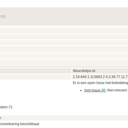
.30)
Waardelijst-id
2.16.840.1.113883.2.4.3.36.77.11.
Er is een open issue met betrekking t
rivm-issue-
30
:
Niet relevan
ystem-71
m
ensverklaring beschikbaar