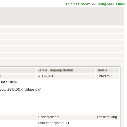
Terug naar index
<<
Terug naar issues
Versie / ingangsdatum
Status
71
2012‑04‑10
Ontwerp
ot dit item:
t voor BVO DDK
(Uitgesteld)
Codesysteem
Omschrijving
rivm-codesystem-71